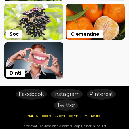
Soc
Clementine
Dinti
Facebook
Instagram
Pinterest
Twitter
HappyInbox.ro - Agentie de Email Marketing
Informatii educationale pentru copii, tineri si adulti.