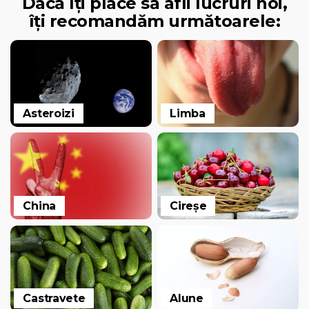
Dacă îți place să afli lucruri noi,
îți recomandăm următoarele:
Asteroizi
Limba
China
Cireșe
Castravete
Alune