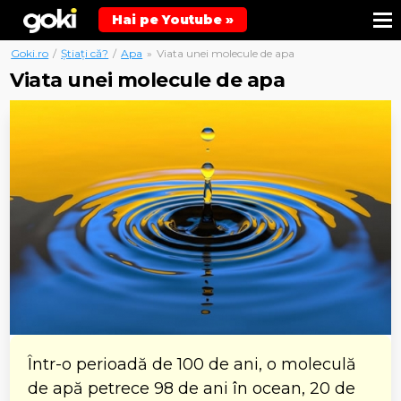
Hai pe Youtube »
Goki.ro
/
Știați că?
/
Apa
»
Viata unei molecule de apa
Viata unei molecule de apa
Într-o perioadă de 100 de ani, o moleculă
de apă petrece 98 de ani în ocean, 20 de