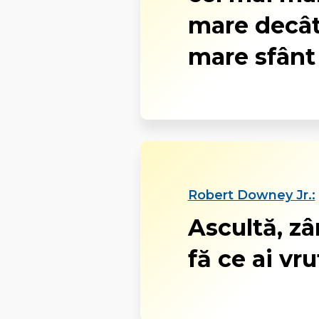
mare decât
mare sfânt
Robert Downey Jr.:
Ascultă, z
fă ce ai vru