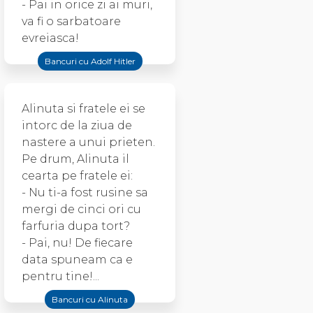
- Pai in orice zi ai muri,
va fi o sarbatoare
evreiasca!
Bancuri cu Adolf Hitler
Alinuta si fratele ei se
intorc de la ziua de
nastere a unui prieten.
Pe drum, Alinuta il
cearta pe fratele ei:
- Nu ti-a fost rusine sa
mergi de cinci ori cu
farfuria dupa tort?
- Pai, nu! De fiecare
data spuneam ca e
pentru tine!...
Bancuri cu Alinuta