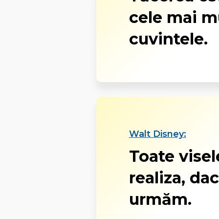
cele mai mu
cuvintele.
Walt Disney:
Toate visel
realiza, da
urmăm.