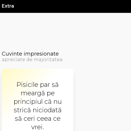
Extra
Cuvinte impresionate
apreciate de majoritatea
Pisicile par să
meargă pe
principiul că nu
strică niciodată
să ceri ceea ce
vrei.