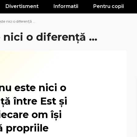
Divertisment
Informatii
Pentru copii
te nici o diferenţă ...
nici o diferenţă ...
nu este nici o
ţă între Est şi
iecare om îşi
 propriile