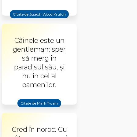
Citate de Joseph Wood Krutch
Câinele este un
gentleman; sper
să merg în
paradisul său, și
nu în cel al
oamenilor.
Citate de Mark Twain
Cred în noroc. Cu