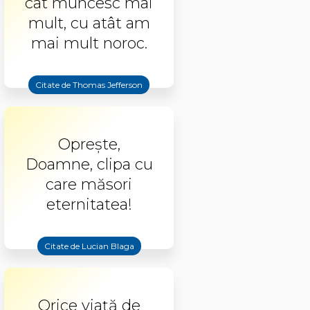
cât muncesc mai
mult, cu atât am
mai mult noroc.
Citate de Thomas Jefferson
Oprește,
Doamne, clipa cu
care măsori
eternitatea!
Citate de Lucian Blaga
Orice viață de