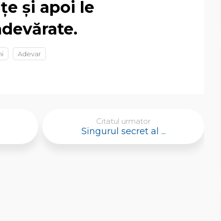
ţe şi apoi le
adevărate.
i
Adevar
Citatul urmator
Singurul secret al ...