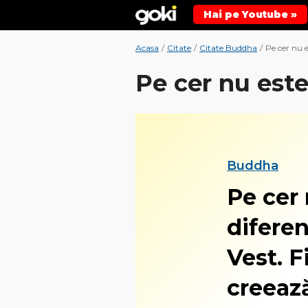
Hai pe Youtube »
Acasa
/
Citate
/
Citate Buddha
/
Pe cer nu es
Pe cer nu este 
Buddha
Pe cer 
diferen
Vest. F
creează