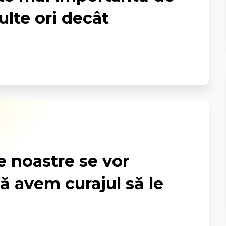
lte ori decât
e noastre se vor
că avem curajul să le