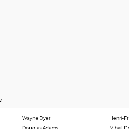
e
Wayne Dyer
Henri-Fr
Douglas Adams
Mihail 