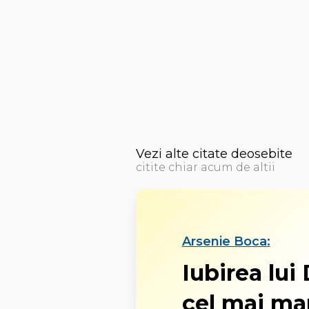
Vezi alte citate deosebite
citite chiar acum de altii
Arsenie Boca:
Iubirea lu
cel mai ma