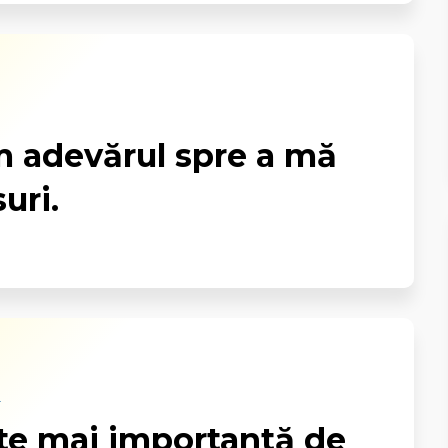
m adevărul spre a mă
uri.
:
te mai importantă de