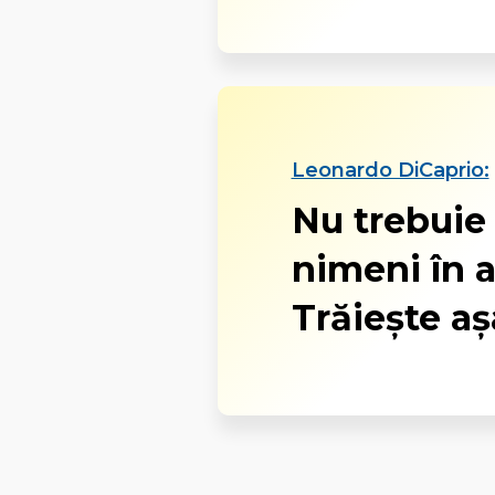
Leonardo DiCaprio:
Nu trebuie
nimeni în a
Trăieşte aş