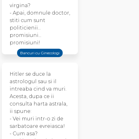
virgina?
- Apai, domnule doctor,
stiti cum sunt
politicienii...
promisiuni...
promisiuni!
Bancuri cu Ginecologi
Hitler se duce la
astrologul sau si il
intreaba cind va muri.
Acesta, dupa ce ii
consulta harta astrala,
ii spune:
- Vei muri intr-o zi de
sarbatoare evreiasca!
- Cum asa?