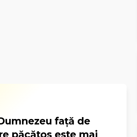
i Dumnezeu față de
re păcătos este mai