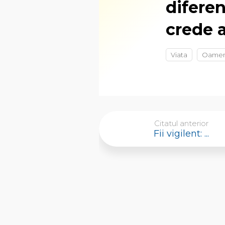
diferen
crede 
Viata
Oamen
Citatul anterior
Fii vigilent: ...