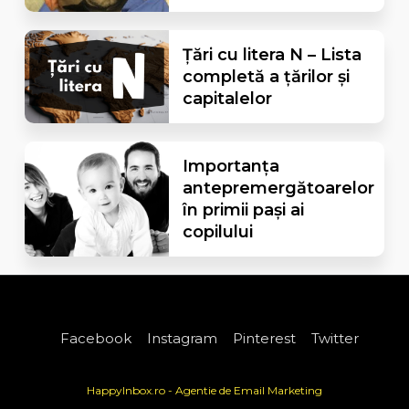
Țări cu litera N – Lista
completă a țărilor și
capitalelor
Importanța
antepremergătoarelor
în primii pași ai
copilului
Facebook
Instagram
Pinterest
Twitter
HappyInbox.ro - Agentie de Email Marketing