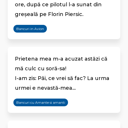
ore, după ce pilotul l-a sunat din
greşeală pe Florin Piersic.
Bancuri in Avion
Prietena mea m-a acuzat astăzi că
mă culc cu soră-sa!
I-am zis: Păi, ce vrei să fac? La urma
urmei e nevastă-mea...
Bancuri cu Amante si amanti