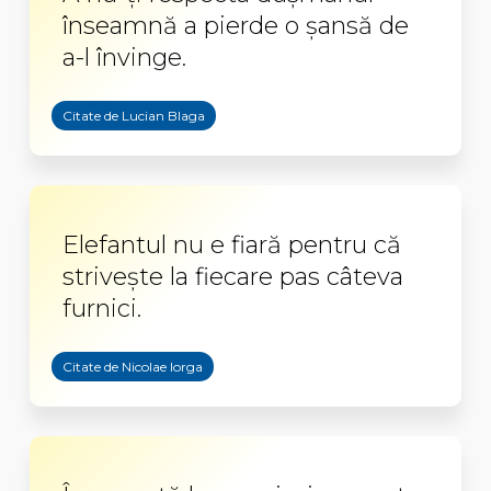
înseamnă a pierde o şansă de
a-l învinge.
Citate de Lucian Blaga
Elefantul nu e fiară pentru că
striveşte la fiecare pas câteva
furnici.
Citate de Nicolae Iorga