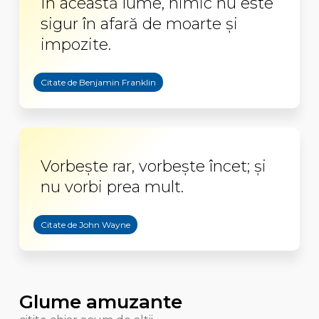
În această lume, nimic nu este
sigur în afară de moarte şi
impozite.
Citate de Benjamin Franklin
Vorbeşte rar, vorbeşte încet; şi
nu vorbi prea mult.
Citate de John Wayne
Glume amuzante