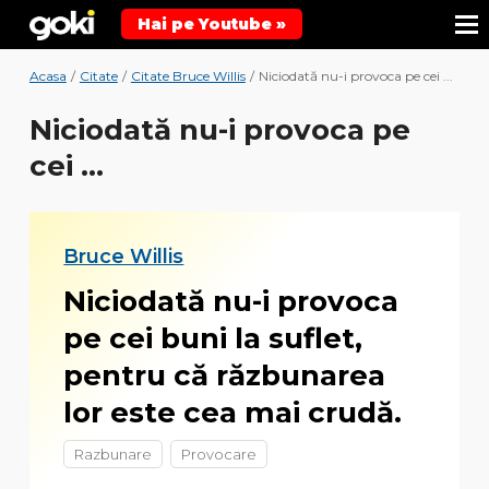
Hai pe Youtube »
Acasa
/
Citate
/
Citate Bruce Willis
/
Niciodată nu-i provoca pe cei ...
Niciodată nu-i provoca pe
cei ...
Bruce Willis
Niciodată nu-i provoca
pe cei buni la suflet,
pentru că răzbunarea
lor este cea mai crudă.
Razbunare
Provocare