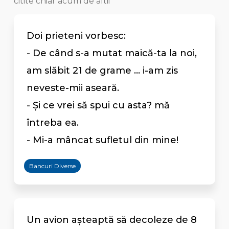
citite chiar acum de altii
Doi prieteni vorbesc:
- De când s-a mutat maică-ta la noi,
am slăbit 21 de grame ... i-am zis
neveste-mii aseară.
- Și ce vrei să spui cu asta? mă
întreba ea.
- Mi-a mâncat sufletul din mine!
Bancuri Diverse
Un avion aşteaptă să decoleze de 8