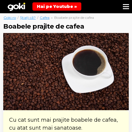
Hai pe Youtube »
Goki.ro
/
Știați că?
/
Cafea
»
Boabele prajite de cafea
Boabele prajite de cafea
Cu cat sunt mai prajite boabele de cafea,
cu atat sunt mai sanatoase.