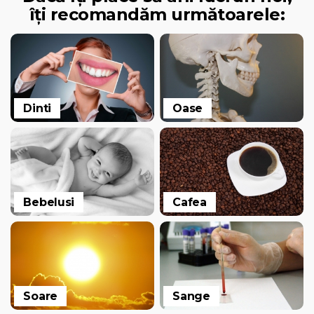
îți recomandăm următoarele:
Dinti
Oase
Bebelusi
Cafea
Soare
Sange