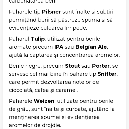
carbonatarea berii.
Paharele tip
Pilsner
sunt înalte și subțiri,
permițând berii să păstreze spuma și să
evidențieze culoarea limpede.
Paharul
Tulip
, utilizat pentru berile
aromate precum
IPA
sau
Belgian Ale
,
ajută la captarea și concentrarea aromelor.
Berile negre, precum
Stout
sau
Porter
, se
servesc cel mai bine în pahare tip
Snifter
,
care permit dezvoltarea notelor de
ciocolată, cafea și caramel.
Paharele
Weizen
, utilizate pentru berile
de grâu, sunt înalte și curbate, ajutând la
menținerea spumei și evidențierea
aromelor de drojdie.