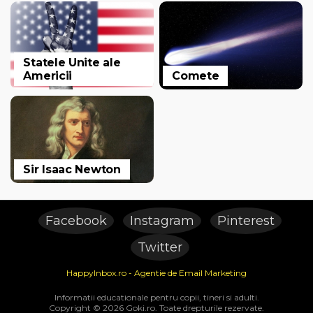
Statele Unite ale
Americii
Comete
Sir Isaac Newton
Facebook
Instagram
Pinterest
Twitter
HappyInbox.ro - Agentie de Email Marketing
Informatii educationale pentru copii, tineri si adulti.
Copyright © 2026 Goki.ro. Toate drepturile rezervate.