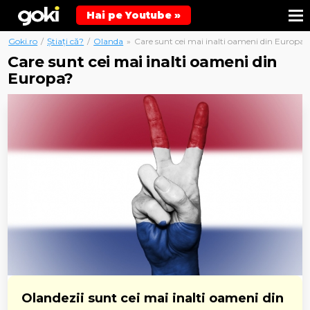
Hai pe Youtube »
Goki.ro
/
Știați că?
/
Olanda
»
Care sunt cei mai inalti oameni din Europa?
Care sunt cei mai inalti oameni din
Europa?
Olandezii sunt cei mai inalti oameni din