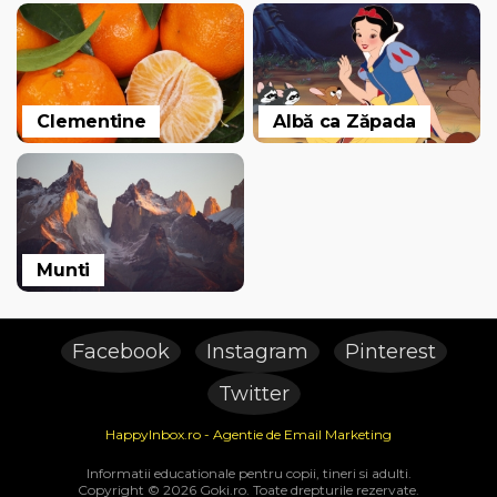
Clementine
Albă ca Zăpada
Munti
Facebook
Instagram
Pinterest
Twitter
HappyInbox.ro - Agentie de Email Marketing
Informatii educationale pentru copii, tineri si adulti.
Copyright © 2026 Goki.ro. Toate drepturile rezervate.