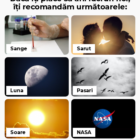
îți recomandăm următoarele:
Sange
Sarut
Luna
Pasari
Soare
NASA