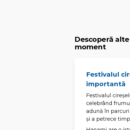
Descoperă alte 
moment
Festivalul ci
importantă
Festivalul cireșe
celebrând frumus
adună în parcuri 
și a petrece timp 
Hanami are o isto