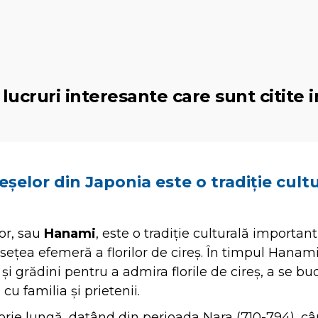
lucruri interesante care sunt citite i
reșelor din Japonia este o tradiție cult
lor, sau
Hanami
, este o tradiție culturală importan
ețea efemeră a florilor de cireș. În timpul Hanam
și grădini pentru a admira florile de cireș, a se bu
cu familia și prietenii.
rie lungă, datând din perioada Nara (710-794), cân