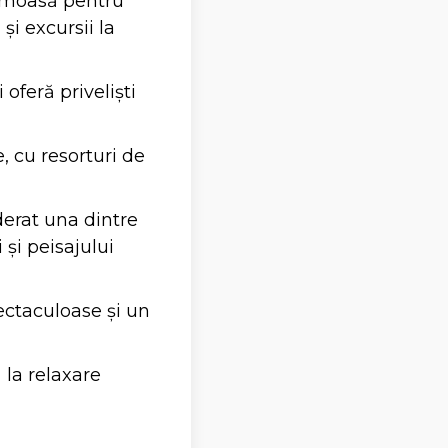
faimoasă pentru
și excursii la
 oferă priveliști
, cu resorturi de
iderat una dintre
și peisajului
pectaculoase și un
 la relaxare