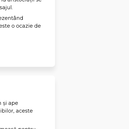
ajul.
prezentând
este o ocazie de
n și ape
ibilor, aceste