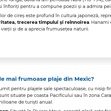
 înfloriți pentru a compune poezii și a admira peis
ilor de cireș este profund în cultura japoneză, re
itatea, trecerea timpului și reînnoirea
. Hanami 
 vieții și de a aprecia frumusețea naturii.
le mai frumoase plaje din Mexic?
mit pentru plajele sale spectaculoase, cu nisip fi
ă sunt situate pe coasta Pacificului sau în zona Cara
milioane de turiști anual.