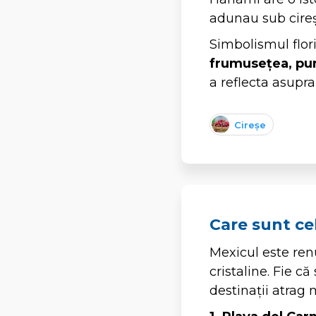
adunau sub cireși
Simbolismul flor
frumusețea, pur
a reflecta asupra
Cireșe
Care sunt ce
Mexicul este renu
cristaline. Fie c
destinații atrag 