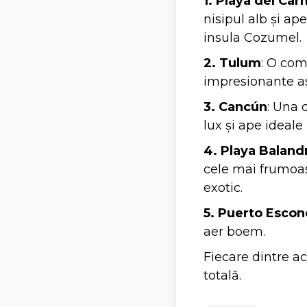
1. Playa del Ca
nisipul alb și ap
insula Cozumel.
2. Tulum
: O comb
impresionante as
3. Cancún
: Una 
lux și ape ideale
4. Playa Baland
cele mai frumoase
exotic.
5. Puerto Esco
aer boem.
Fiecare dintre ac
totală.