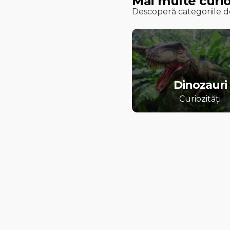
Mai multe curio
Descoperă categoriile de
Dinozauri
Curiozități