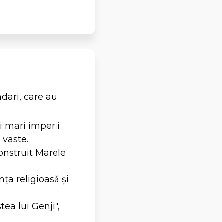
ndari, care au
i mari imperii
 vaste.
construit Marele
ța religioasă și
ea lui Genji",