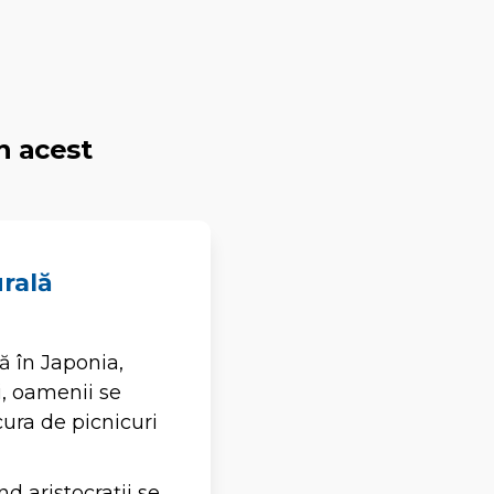
n acest
urală
tă în Japonia,
i, oamenii se
cura de picnicuri
d aristocrații se