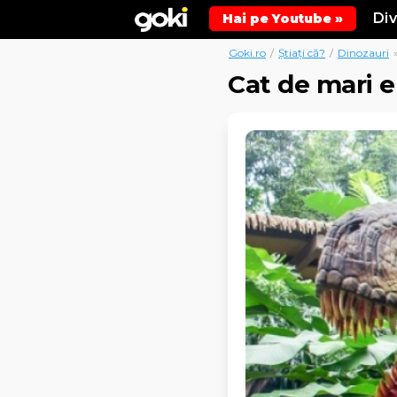
Di
Hai pe Youtube »
Goki.ro
/
Știați că?
/
Dinozauri
Cat de mari e