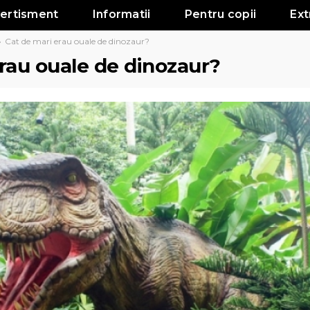
vertisment
Informatii
Pentru copii
Ext
»
Cat de mari erau ouale de dinozaur?
rau ouale de dinozaur?