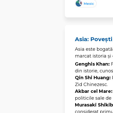
Mexic
Asia: Povești
Asia este bogată 
marcat istoria și
Genghis Khan:
F
din istorie, cunos
Qin Shi Huang:
P
Zid Chinezesc.
Akbar cel Mare:
politicile sale de
Murasaki Shikib
considerat prim