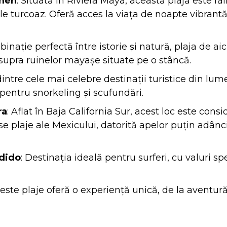
rmen
: Situată în Riviera Maya, această plajă este 
ele turcoaz. Oferă acces la viața de noapte vibrantă 
inație perfectă între istorie și natură, plaja de aici
upra ruinelor mayașe situate pe o stâncă.
dintre cele mai celebre destinații turistice din lume
 pentru snorkeling și scufundări.
ra
: Aflat în Baja California Sur, acest loc este cons
 plaje ale Mexicului, datorită apelor puțin adânci 
ndido
: Destinația ideală pentru surferi, cu valuri s
este plaje oferă o experiență unică, de la aventură