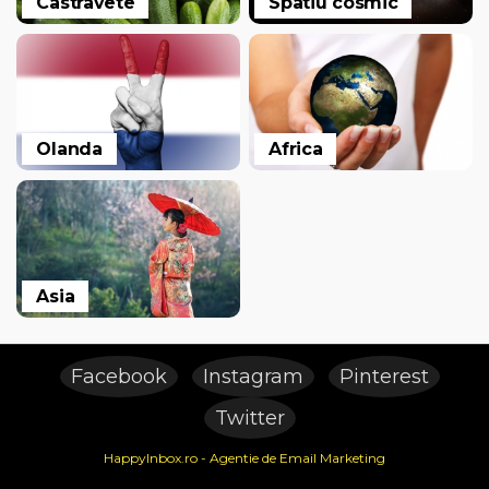
Castravete
Spatiu cosmic
Olanda
Africa
Asia
Facebook
Instagram
Pinterest
Twitter
HappyInbox.ro - Agentie de Email Marketing