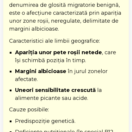
denumirea de glosită migratorie benignă,
este o afecțiune caracterizată prin apariția
unor zone roșii, neregulate, delimitate de
margini albicioase.
Caracteristici ale limbii geografice:
Apariția unor pete roșii netede
, care
își schimbă poziția în timp.
Margini albicioase
în jurul zonelor
afectate.
Uneori sensibilitate crescută
la
alimente picante sau acide.
Cauze posibile:
Predispoziție genetică.
Deficiențe nutriționale (în special B12,