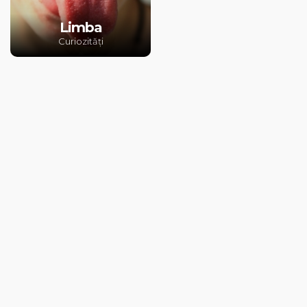
Limba
Curiozități