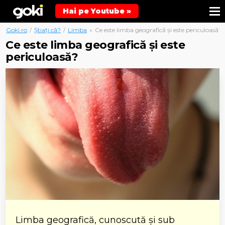
Hai pe Youtube »
Goki.ro
/
Știați că?
/
Limba
»
Ce este limba geografică și este periculoasă?
Ce este limba geografică și este
periculoasă?
Limba geografică, cunoscută și sub