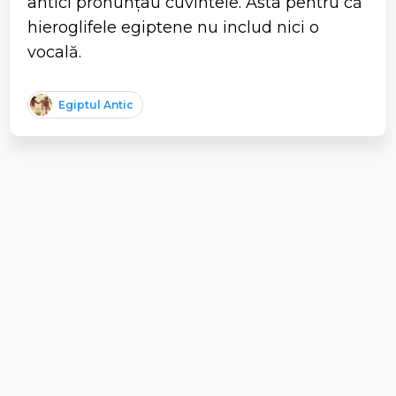
antici pronunțau cuvintele. Asta pentru că
hieroglifele egiptene nu includ nici o
vocală.
Egiptul Antic