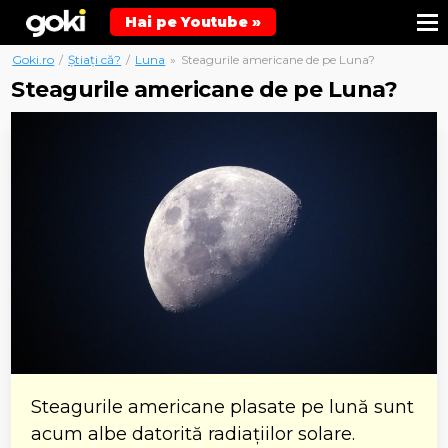
Hai pe Youtube »
Goki.ro
/
Știați că?
/
Luna
»
Steagurile americane de pe Luna?
Steagurile americane de pe Luna?
Steagurile americane plasate pe lună sunt
acum albe datorită radiațiilor solare.