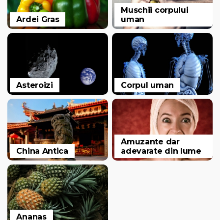
Muschii corpului
Ardei Gras
uman
Asteroizi
Corpul uman
Amuzante dar
China Antica
adevarate din lume
Ananas