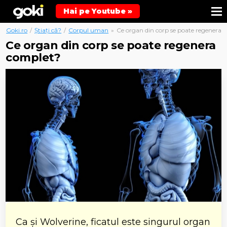
Hai pe Youtube »
Goki.ro
/
Știați că?
/
Corpul uman
»
Ce organ din corp se poate regenera 
Ce organ din corp se poate regenera
complet?
Ca și Wolverine, ficatul este singurul organ