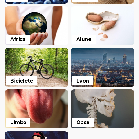
Africa
Alune
Biciclete
Lyon
Limba
Oase