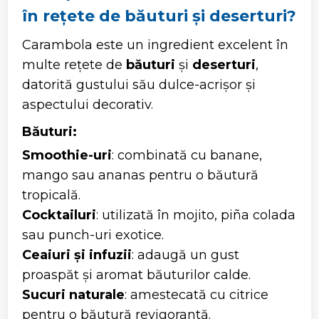
în rețete de băuturi și deserturi?
Carambola este un ingredient excelent în
multe rețete de
băuturi
și
deserturi
,
datorită gustului său dulce-acrișor și
aspectului decorativ.
Băuturi:
Smoothie-uri
: combinată cu banane,
mango sau ananas pentru o băutură
tropicală.
Cocktailuri
: utilizată în mojito, piña colada
sau punch-uri exotice.
Ceaiuri și infuzii
: adaugă un gust
proaspăt și aromat băuturilor calde.
Sucuri naturale
: amestecată cu citrice
pentru o băutură revigorantă.