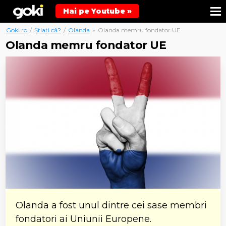
Hai pe Youtube »
Goki.ro
/
Știați că?
/
Olanda
»
Olanda memru fondator UE
Olanda memru fondator UE
Olanda a fost unul dintre cei sase membri
fondatori ai Uniunii Europene.