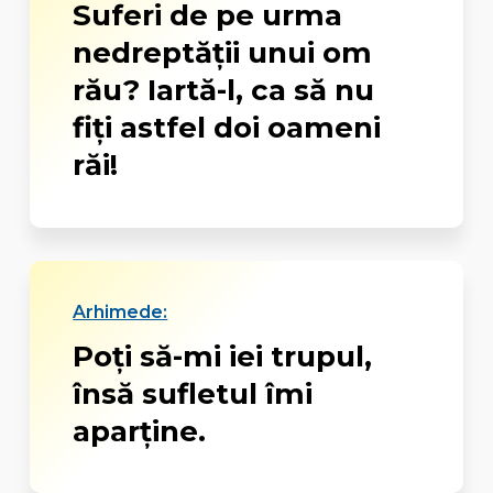
Suferi de pe urma
nedreptăţii unui om
rău? Iartă-l, ca să nu
fiţi astfel doi oameni
răi!
Arhimede:
Poţi să-mi iei trupul,
însă sufletul îmi
aparţine.