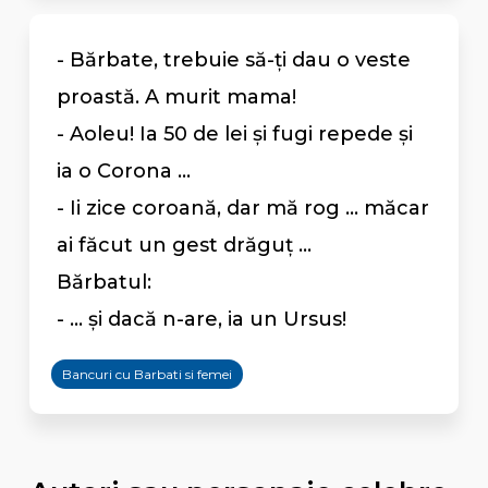
- Bărbate, trebuie să-ți dau o veste
proastă. A murit mama!
- Aoleu! Ia 50 de lei și fugi repede și
ia o Corona ...
- Ii zice coroană, dar mă rog ... măcar
ai făcut un gest drăguț ...
Bărbatul:
- ... și dacă n-are, ia un Ursus!
Bancuri cu Barbati si femei