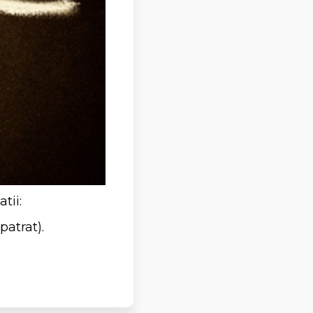
tii:
patrat).