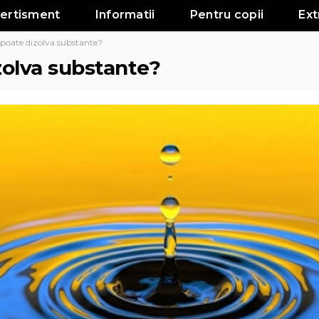
vertisment
Informatii
Pentru copii
Ext
poate dizolva substante?
zolva substante?