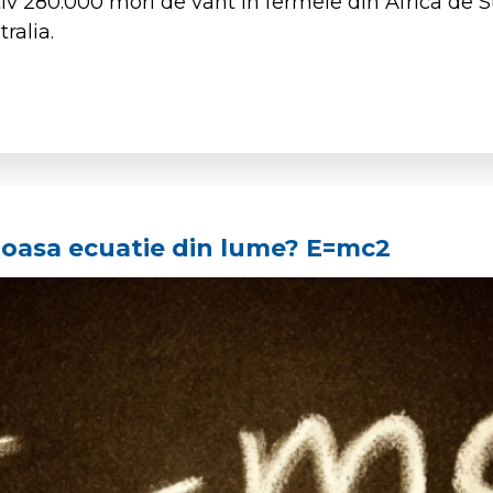
iv 280.000 mori de vânt în fermele din Africa de Su
ralia.
moasa ecuatie din lume? E=mc2