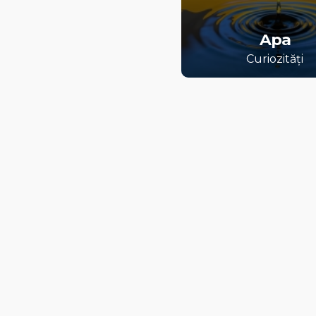
Apa
Curiozități