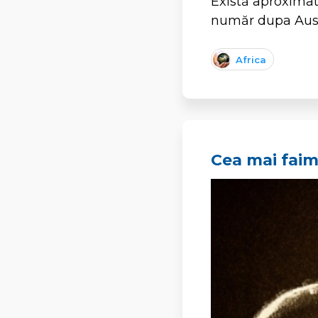
Există aproximat
număr dupa Aust
Africa
Cea mai fai