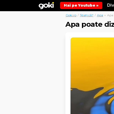
Di
Hai pe Youtube »
Goki.ro
/
Știați că?
/
Apa
»
Apa 
Apa poate di