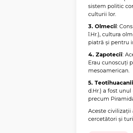
sistem politic c
culturii lor.
3. Olmecii
: Con
î.Hr.), cultura o
piatră și pentru i
4. Zapotecii
: A
Erau cunoscuți p
mesoamerican.
5. Teotihuacani
d.Hr.) a fost unu
precum Piramida 
Aceste civilizați
cercetători și tur