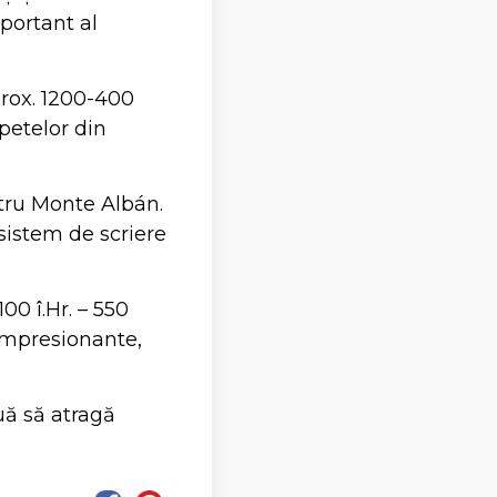
portant al
prox. 1200-400
apetelor din
ntru Monte Albán.
sistem de scriere
00 î.Hr. – 550
 impresionante,
uă să atragă