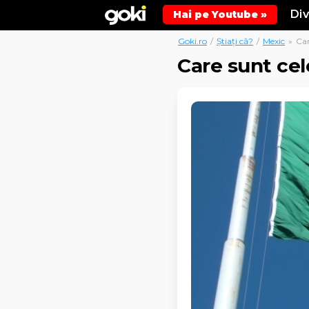
Di
Hai pe Youtube »
Goki.ro
/
Știați că?
/
Mexic
»
Car
Care sunt cel