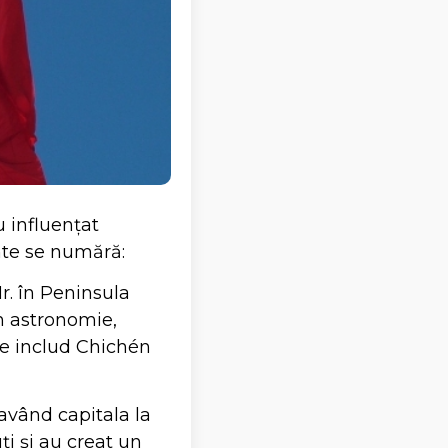
u influențat
ante se numără:
Hr. în Peninsula
în astronomie,
bre includ Chichén
 având capitala la
ți și au creat un