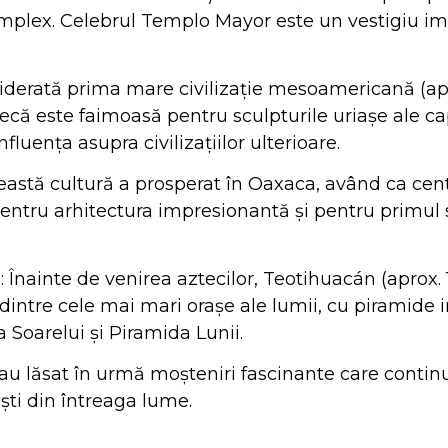
omplex. Celebrul Templo Mayor este un vestigiu im
siderată prima mare civilizație mesoamericană (a
lmecă este faimoasă pentru sculpturile uriașe ale c
nfluența asupra civilizațiilor ulterioare.
ceastă cultură a prosperat în Oaxaca, având ca ce
entru arhitectura impresionantă și pentru primul 
i
: Înainte de venirea aztecilor, Teotihuacán (aprox. 1
l dintre cele mai mari orașe ale lumii, cu piramide
Soarelui și Piramida Lunii.
i au lăsat în urmă moșteniri fascinante care contin
iști din întreaga lume.