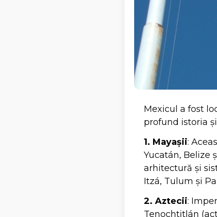
Mexicul a fost lo
profund istoria ș
1. Mayașii
: Aceas
Yucatán, Belize ș
arhitectură și si
Itzá, Tulum și P
2. Aztecii
: Imper
Tenochtitlán (act