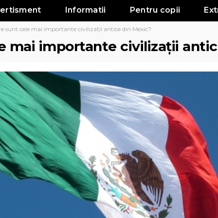
vertisment
Informatii
Pentru copii
Ext
e sunt cele mai importante civilizații antice din Mexic?
e mai importante civilizații anti