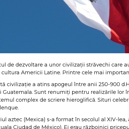
cul de dezvoltare a unor civilizații străvechi care a
i cultura Americii Latine. Printre cele mai import
tă civilizație a atins apogeul între anii 250-900 d.
i Guatemala. Sunt renumiți pentru realizările lor 
stemul complex de scriere hieroglifică. Situri cele
alenque.
iul aztec (Mexica) s-a format în secolul al XIV-lea,
uala Ciudad de México). Ei erau războinici pricepu