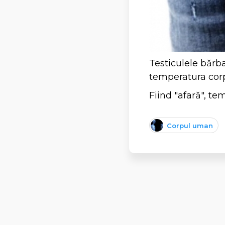
Testiculele bărb
temperatura corp
Fiind "afară", t
Corpul uman