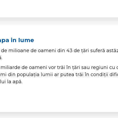
 apa in lume
de milioane de oameni din 43 de țări suferă astă
ă.
 miliarde de oameni vor trăi în țări sau regiuni cu 
imi din populația lumii ar putea trăi în condiții dif
ui la apă.