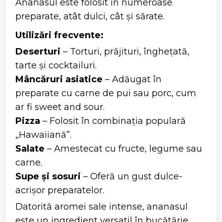
Ananasul este folosit în numeroase
preparate, atât dulci, cât și sărate.
Utilizări frecvente:
Deserturi
– Torturi, prăjituri, înghețată,
tarte și cocktailuri.
Mâncăruri asiatice
– Adăugat în
preparate cu carne de pui sau porc, cum
ar fi sweet and sour.
Pizza
– Folosit în combinația populară
„Hawaiiană”.
Salate
– Amestecat cu fructe, legume sau
carne.
Supe și sosuri
– Oferă un gust dulce-
acrișor preparatelor.
Datorită aromei sale intense, ananasul
este un ingredient versatil în bucătărie.