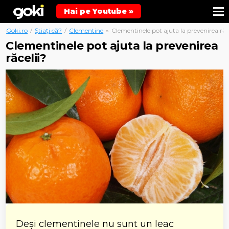
Hai pe Youtube »
Goki.ro
/
Știați că?
/
Clementine
»
Clementinele pot ajuta la prevenirea răce
Clementinele pot ajuta la prevenirea
răcelii?
Deși clementinele nu sunt un leac