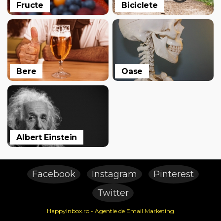
Fructe
Biciclete
Bere
Oase
Albert Einstein
Facebook
Instagram
Pinterest
Twitter
HappyInbox.ro - Agentie de Email Marketing