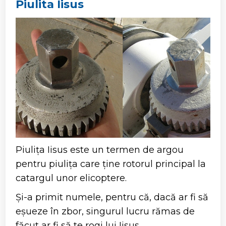
Piulita Iisus
Piulița Iisus este un termen de argou
pentru piulița care ține rotorul principal la
catargul unor elicoptere.
Și-a primit numele, pentru că, dacă ar fi să
eșueze în zbor, singurul lucru rămas de
făcut ar fi să te rogi lui Iisus.