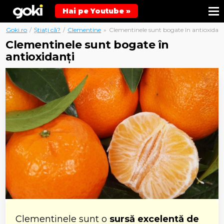
Hai pe Youtube »
Goki.ro
/
Știați că?
/
Clementine
»
Clementinele sunt bogate în antioxidanț
Clementinele sunt bogate în
antioxidanți
Clementinele sunt o
sursă excelentă de