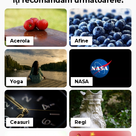
îți recomandăm următoarele:
Acerola
Afine
Yoga
NASA
Ceasuri
Regi