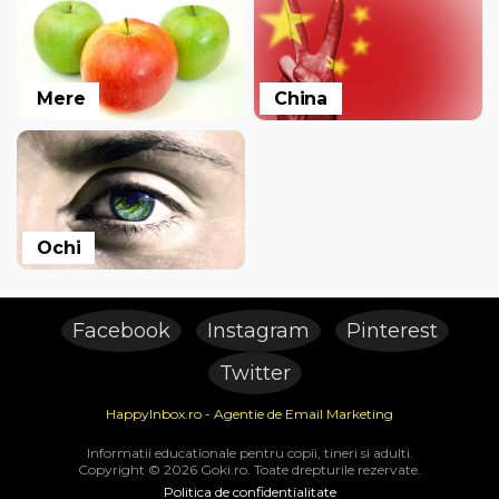
Mere
China
Ochi
Facebook
Instagram
Pinterest
Twitter
HappyInbox.ro - Agentie de Email Marketing
Informatii educationale pentru copii, tineri si adulti.
Copyright © 2026 Goki.ro. Toate drepturile rezervate.
Politica de confidentialitate