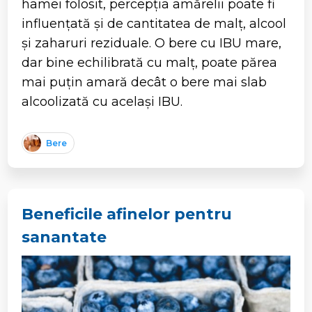
hamei folosit, percepția amărelii poate fi
influențată și de cantitatea de malț, alcool
și zaharuri reziduale. O bere cu IBU mare,
dar bine echilibrată cu malț, poate părea
mai puțin amară decât o bere mai slab
alcoolizată cu același IBU.
Bere
Beneficile afinelor pentru
sanantate