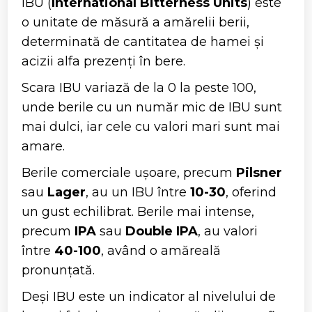
IBU (
International Bitterness Units
) este
o unitate de măsură a amărelii berii,
determinată de cantitatea de hamei și
acizii alfa prezenți în bere.
Scara IBU variază de la 0 la peste 100,
unde berile cu un număr mic de IBU sunt
mai dulci, iar cele cu valori mari sunt mai
amare.
Berile comerciale ușoare, precum
Pilsner
sau
Lager
, au un IBU între
10-30
, oferind
un gust echilibrat. Berile mai intense,
precum
IPA
sau
Double IPA
, au valori
între
40-100
, având o amăreală
pronunțată.
Deși IBU este un indicator al nivelului de