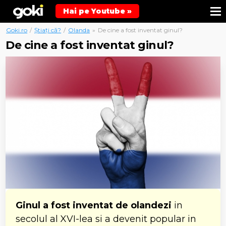
Hai pe Youtube »
Goki.ro
/
Știați că?
/
Olanda
»
De cine a fost inventat ginul?
De cine a fost inventat ginul?
Ginul a fost inventat de olandezi
in
secolul al XVI-lea si a devenit popular in