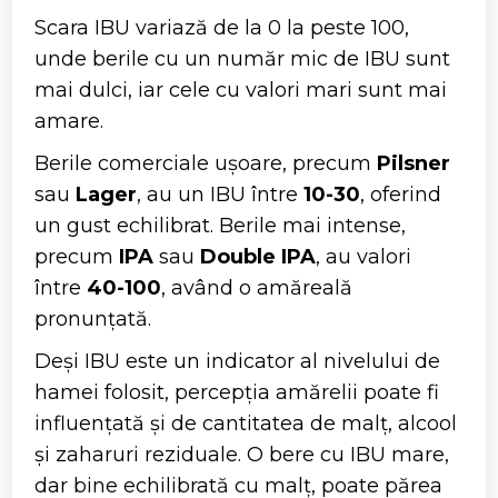
Scara IBU variază de la 0 la peste 100,
unde berile cu un număr mic de IBU sunt
mai dulci, iar cele cu valori mari sunt mai
amare.
Berile comerciale ușoare, precum
Pilsner
sau
Lager
, au un IBU între
10-30
, oferind
un gust echilibrat. Berile mai intense,
precum
IPA
sau
Double IPA
, au valori
între
40-100
, având o amăreală
pronunțată.
Deși IBU este un indicator al nivelului de
hamei folosit, percepția amărelii poate fi
influențată și de cantitatea de malț, alcool
și zaharuri reziduale. O bere cu IBU mare,
dar bine echilibrată cu malț, poate părea