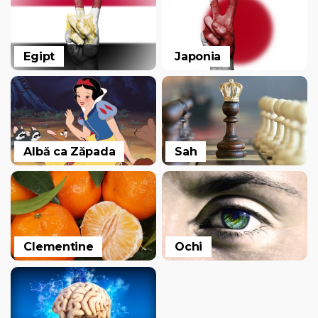
Egipt
Japonia
Albă ca Zăpada
Sah
Clementine
Ochi