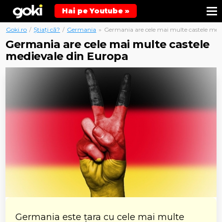
Hai pe Youtube »
Goki.ro
/
Știați că?
/
Germania
»
Germania are cele mai multe castele med
Germania are cele mai multe castele
medievale din Europa
Germania este țara cu cele mai multe