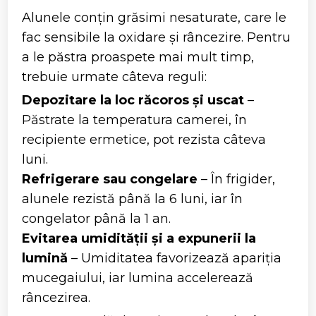
Alunele conțin grăsimi nesaturate, care le
fac sensibile la oxidare și râncezire. Pentru
a le păstra proaspete mai mult timp,
trebuie urmate câteva reguli:
Depozitare la loc răcoros și uscat
–
Păstrate la temperatura camerei, în
recipiente ermetice, pot rezista câteva
luni.
Refrigerare sau congelare
– În frigider,
alunele rezistă până la 6 luni, iar în
congelator până la 1 an.
Evitarea umidității și a expunerii la
lumină
– Umiditatea favorizează apariția
mucegaiului, iar lumina accelerează
râncezirea.