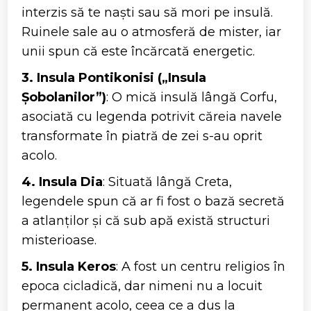
interzis să te naști sau să mori pe insulă.
Ruinele sale au o atmosferă de mister, iar
unii spun că este încărcată energetic.
3. Insula Pontikonisi („Insula
Șobolanilor”)
: O mică insulă lângă Corfu,
asociată cu legenda potrivit căreia navele
transformate în piatră de zei s-au oprit
acolo.
4. Insula Dia
: Situată lângă Creta,
legendele spun că ar fi fost o bază secretă
a atlanților și că sub apă există structuri
misterioase.
5. Insula Keros
: A fost un centru religios în
epoca cicladică, dar nimeni nu a locuit
permanent acolo, ceea ce a dus la