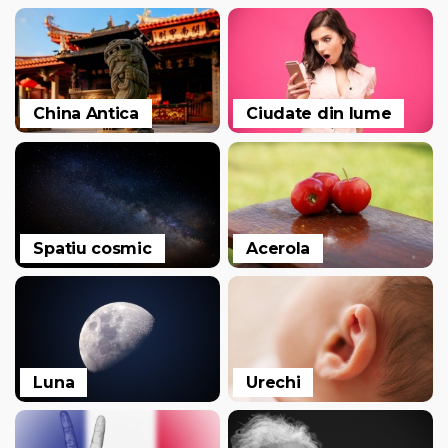
China Antica
Ciudate din lume
Spatiu cosmic
Acerola
Luna
Urechi