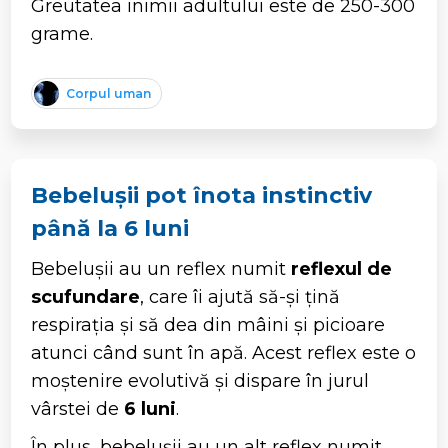
Greutatea inimii adultului este de 250-300
grame.
Corpul uman
Bebelușii pot înota instinctiv
până la 6 luni
Bebelușii au un reflex numit
reflexul de
scufundare
, care îi ajută să-și țină
respirația și să dea din mâini și picioare
atunci când sunt în apă. Acest reflex este o
moștenire evolutivă și dispare în jurul
vârstei de
6 luni
.
În plus, bebelușii au un alt reflex numit