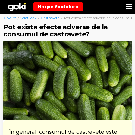
Hai pe Youtube »
Goki.ro
/
Știați că?
/
Castravete
»
Pot exista efecte adverse de la consumul 
Pot exista efecte adverse de la
consumul de castravete?
În general, consumul de castravete este