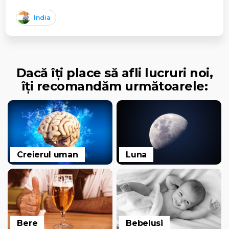
India
Dacă îți place să afli lucruri noi,
îți recomandăm următoarele:
Creierul uman
Luna
Bere
Bebelusi