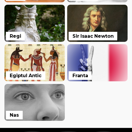
Regi
Sir Isaac Newton
Egiptul Antic
Franta
Nas