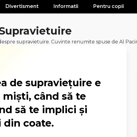
Divertisment
Informatii
Pentru copii
 Supravietuire
spre supravietuire. Cuvinte renumite spuse de Al Pacin
 de supravieţuire e
e mişti, când să te
nd să te implici şi
 din coate.