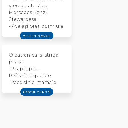
vreo legatură cu
Mercedes Benz?
Stewardesa:
- Acelaşi preţ, domnule
Bancuri in Avion
O batranica isi striga
pisica:
-Pis, pis, pis ...
Pisica ii raspunde:
-Pace si tie, mamaie!
Bancuri cu Pisici