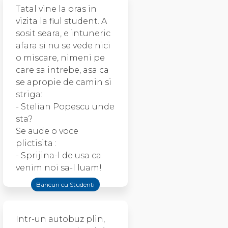
Tatal vine la oras in
vizita la fiul student. A
sosit seara, e intuneric
afara si nu se vede nici
o miscare, nimeni pe
care sa intrebe, asa ca
se apropie de camin si
striga:
- Stelian Popescu unde
sta?
Se aude o voce
plictisita :
- Sprijina-l de usa ca
venim noi sa-l luam!
Bancuri cu Studenti
Intr-un autobuz plin,