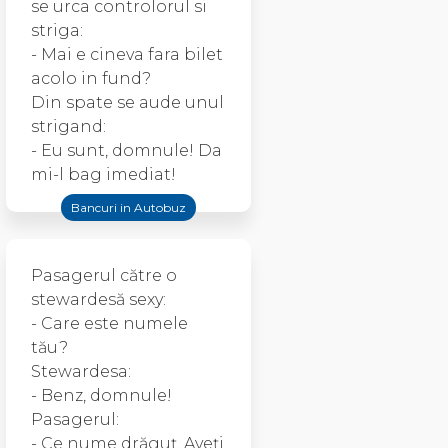
se urca controlorul si
striga:
- Mai e cineva fara bilet
acolo in fund?
Din spate se aude unul
strigand:
- Eu sunt, domnule! Da
mi-l bag imediat!
Bancuri in Autobuz
Pasagerul către o
stewardesă sexy:
- Care este numele
tău?
Stewardesa:
- Benz, domnule!
Pasagerul:
- Ce nume drăguţ. Aveţi