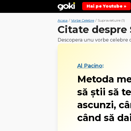
Hai pe Youtube »
Acasa
/
Vorbe Celebre
/
Supravietuire (1)
Citate despre
Descopera unu vorbe celebre de
Al Pacino
:
Metoda mea
să ştii să t
ascunzi, câ
când să dai