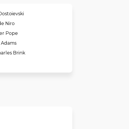
ostoievski
de Niro
er Pope
 Adams
arles Brink