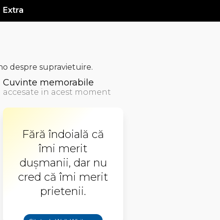
Extra
o despre supravietuire.
Cuvinte memorabile
accesate in acest moment
Fără îndoială că
îmi merit
dușmanii, dar nu
cred că îmi merit
prietenii.