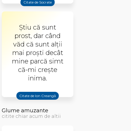
Citate de Socrate
Ştiu că sunt
prost, dar când
văd că sunt alţii
mai proşti decât
mine parcă simt
că-mi creşte
inima.
Citate de Ion Creangă
Glume amuzante
citite chiar acum de altii