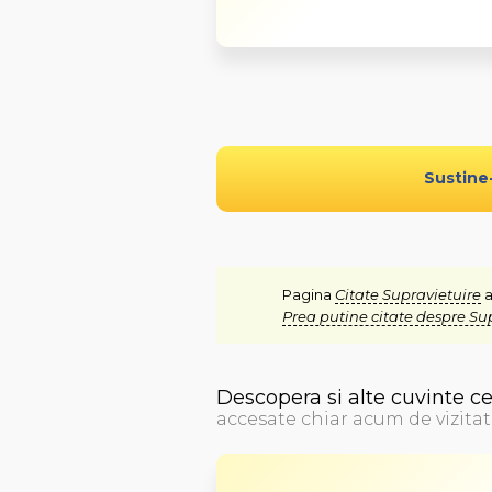
Sustine
Pagina
Citate Supravietuire
a
Prea putine citate despre Su
Descopera si alte cuvinte c
accesate chiar acum de vizitat