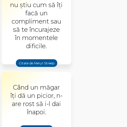
nu ştiu cum să îţi
facă un
compliment sau
să te încurajeze
în momentele
dificile.
Citate de Meryl Streep
Când un măgar
îţi dă un picior, n-
are rost să i-l dai
înapoi.