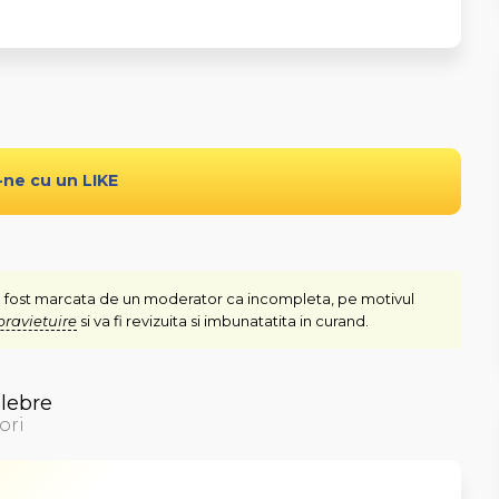
-ne cu un LIKE
 fost marcata de un moderator ca incompleta, pe motivul
pravietuire
si va fi revizuita si imbunatatita in curand.
elebre
ori