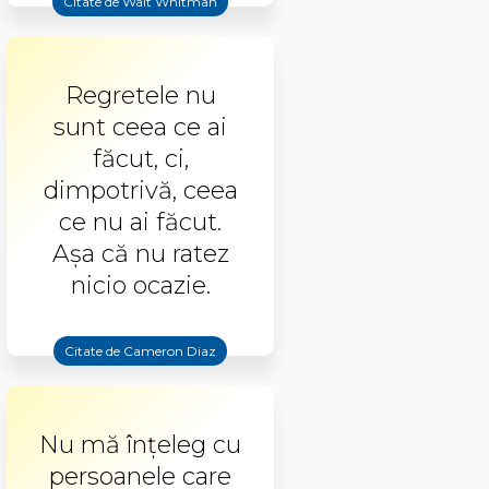
Citate de Walt Whitman
Regretele nu
sunt ceea ce ai
făcut, ci,
dimpotrivă, ceea
ce nu ai făcut.
Aşa că nu ratez
nicio ocazie.
Citate de Cameron Diaz
Nu mă înţeleg cu
persoanele care