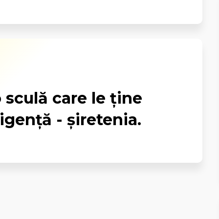
 sculă care le ține
igență - șiretenia.