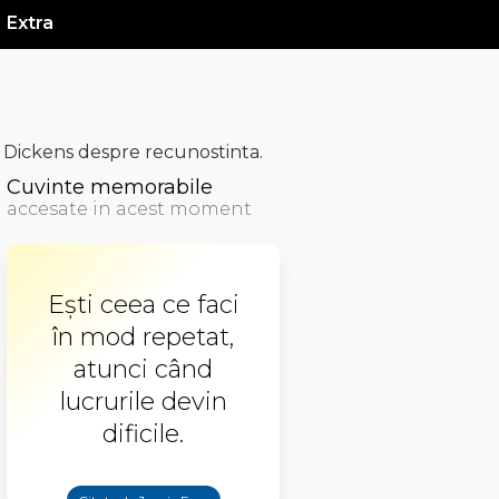
Extra
 Dickens despre recunostinta.
Cuvinte memorabile
accesate in acest moment
Eşti ceea ce faci
în mod repetat,
atunci când
lucrurile devin
dificile.