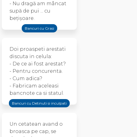
- Nu dragă am mâncat
supă de pui ... cu
bețișoare.
Bancuri cu Grasi
Doi proaspeti arestati
discuta in celula:
- De ce ai fost arestat?
- Pentru concurenta.
- Cum adica?
- Fabricam aceleasi
bancnote ca si statul.
Bancuri cu Detinuti si inculpati
Un cetatean avand o
broasca pe cap, se