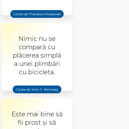
Citate de Theodore Roosevelt
Nimic nu se
compară cu
plăcerea simplă
a unei plimbări
cu bicicleta.
Citate de John F. Kennedy
Este mai bine să
fii prost şi să