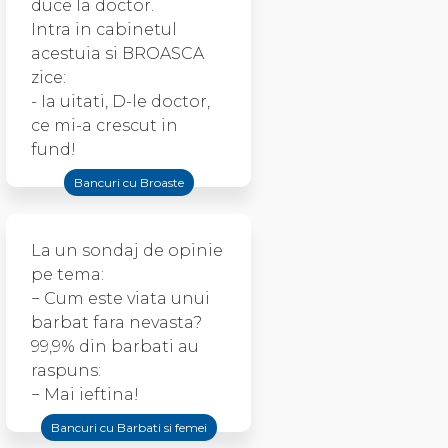
duce la doctor.
Intra in cabinetul
acestuia si BROASCA
zice:
- Ia uitati, D-le doctor,
ce mi-a crescut in
fund!
Bancuri cu Broaste
La un sondaj de opinie
pe tema:
− Cum este viata unui
barbat fara nevasta?
99,9% din barbati au
raspuns:
− Mai ieftina!
Bancuri cu Barbati si femei