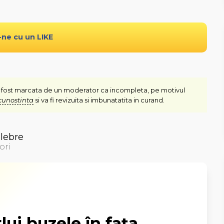
-ne cu un LIKE
 fost marcata de un moderator ca incompleta, pe motivul
cunostinta
si va fi revizuita si imbunatatita in curand.
elebre
ori
lui buzele în faţa