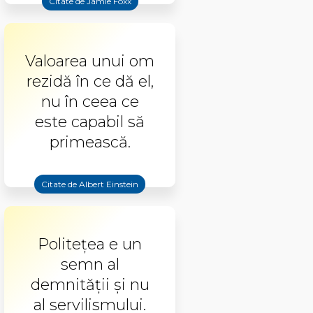
Citate de Jamie Foxx
Valoarea unui om
rezidă în ce dă el,
nu în ceea ce
este capabil să
primească.
Citate de Albert Einstein
Politeţea e un
semn al
demnităţii şi nu
al servilismului.