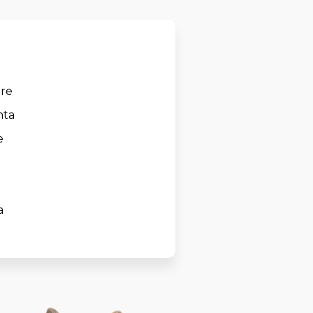
ere
nta
e
a