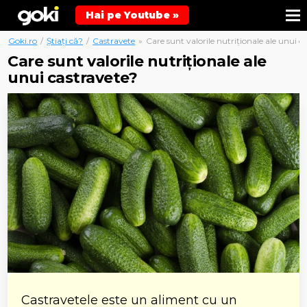
Hai pe Youtube »
Goki.ro
/
Știați că?
/
Castravete
»
Care sunt valorile nutriționale ale unui c
Care sunt valorile nutriționale ale
unui castravete?
Castravetele este un aliment cu un