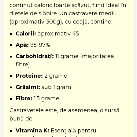
conținut caloric foarte scăzut, fiind ideal în
dietele de slăbire. Un castravete mediu
(aproximativ 300g), cu coajă, conține:
Calorii:
aproximativ 45
Apă:
95-97%
Carbohidrați:
11 grame (majoritatea
fibre)
Proteine:
2 grame
Grăsimi:
sub 1 gram
Fibre:
1.5 grame
Castravetele este, de asemenea, o sursă
bună de:
Vitamina K:
Esențială pentru