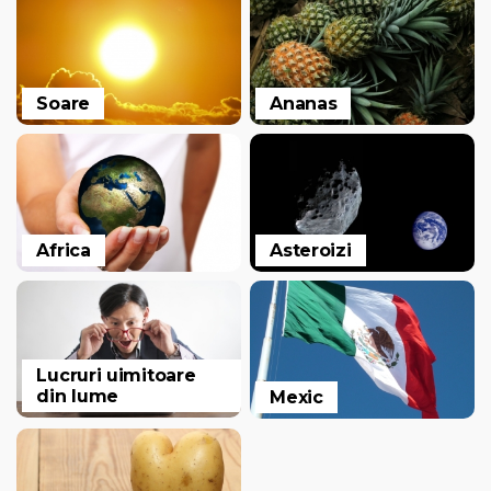
Soare
Ananas
Africa
Asteroizi
Lucruri uimitoare
din lume
Mexic