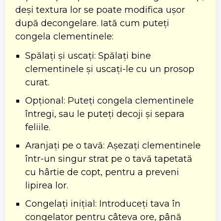
deși textura lor se poate modifica ușor
după decongelare. Iată cum puteți
congela clementinele:
Spălați și uscați: Spălați bine
clementinele și uscați-le cu un prosop
curat.
Opțional: Puteți congela clementinele
întregi, sau le puteți decoji și separa
feliile.
Aranjați pe o tavă: Așezați clementinele
într-un singur strat pe o tavă tapetată
cu hârtie de copt, pentru a preveni
lipirea lor.
Congelați inițial: Introduceți tava în
congelator pentru câteva ore, până