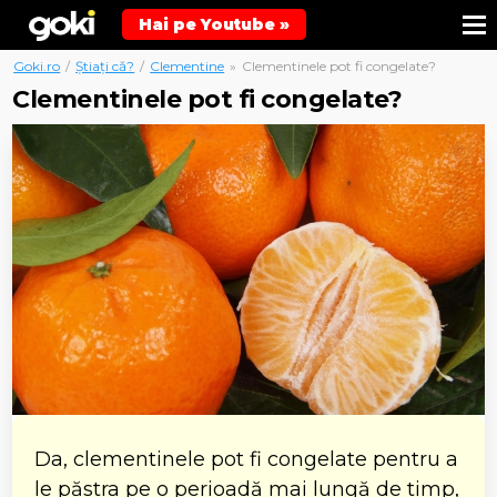
Hai pe Youtube »
Goki.ro
/
Știați că?
/
Clementine
»
Clementinele pot fi congelate?
Clementinele pot fi congelate?
Da, clementinele pot fi congelate pentru a
le păstra pe o perioadă mai lungă de timp,