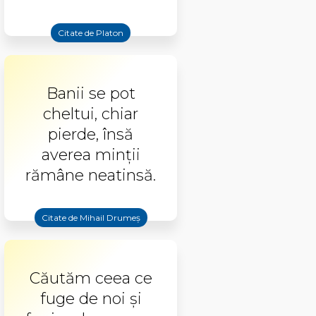
Citate de Platon
Banii se pot
cheltui, chiar
pierde, însă
averea minţii
rămâne neatinsă.
Citate de Mihail Drumeș
Căutăm ceea ce
fuge de noi și