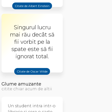
Citate de Albert Einstein
Singurul lucru
mai rău decât să
fii vorbit pe la
spate este să fii
ignorat total.
Citate de Oscar Wilde
Glume amuzante
citite chiar acum de altii
Un student intra intr-o
librarie si cere o carte