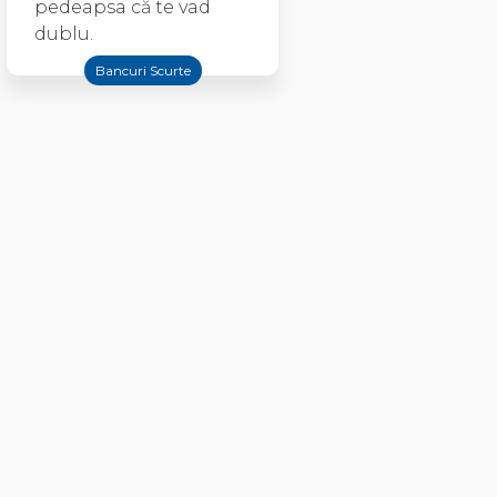
pedeapsa că te vad
dublu.
Bancuri Scurte