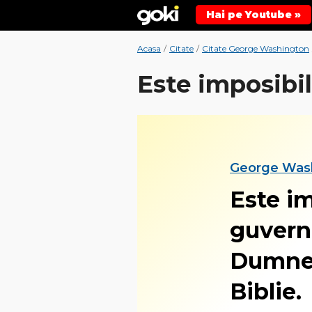
Hai pe Youtube »
Acasa
/
Citate
/
Citate George Washington
Este imposibil
George Was
Este im
guvern
Dumnez
Biblie.