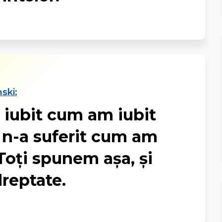
ski:
 iubit cum am iubit
 n-a suferit cum am
 Toți spunem așa, și
reptate.