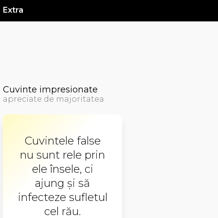
Extra
Cuvinte impresionate
apreciate de majoritatea
Cuvintele false
nu sunt rele prin
ele însele, ci
ajung şi să
infecteze sufletul
cel rău.