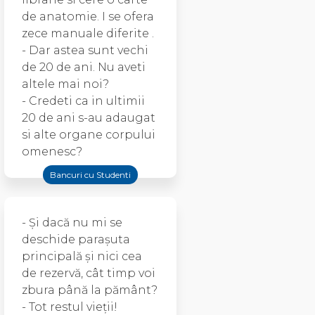
de anatomie. I se ofera
zece manuale diferite .
- Dar astea sunt vechi
de 20 de ani. Nu aveti
altele mai noi?
- Credeti ca in ultimii
20 de ani s-au adaugat
si alte organe corpului
omenesc?
Bancuri cu Studenti
- Şi dacă nu mi se
deschide paraşuta
principală şi nici cea
de rezervă, cât timp voi
zbura până la pământ?
- Tot restul vieţii!