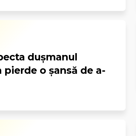
specta duşmanul
 pierde o şansă de a-