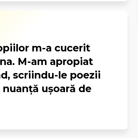
piilor m-a cucerit
na. M-am apropiat
d, scriindu-le poezii
o nuanţă uşoară de