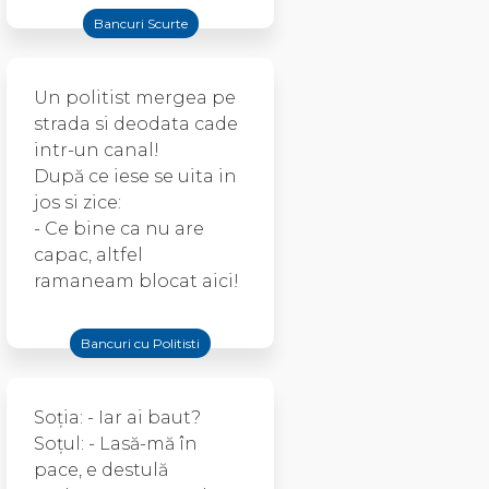
Bancuri Scurte
Un politist mergea pe
strada si deodata cade
intr-un canal!
După ce iese se uita in
jos si zice:
- Ce bine ca nu are
capac, altfel
ramaneam blocat aici!
Bancuri cu Politisti
Soția: - Iar ai baut?
Soțul: - Lasă-mă în
pace, e destulă