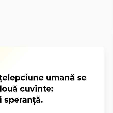
nțelepciune umană se
două cuvinte:
i speranță.