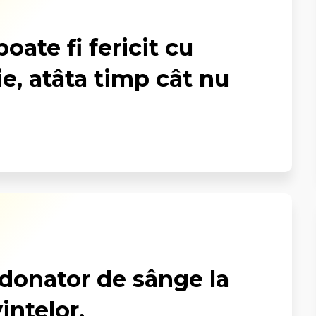
oate fi fericit cu
e, atâta timp cât nu
 donator de sânge la
intelor.