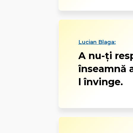
Lucian Blaga:
A nu-ţi re
înseamnă a
l învinge.