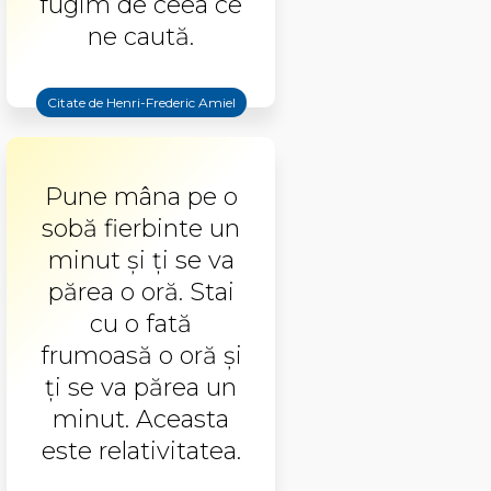
fugim de ceea ce
ne caută.
Citate de Henri-Frederic Amiel
Pune mâna pe o
sobă fierbinte un
minut și ți se va
părea o oră. Stai
cu o fată
frumoasă o oră și
ți se va părea un
minut. Aceasta
este relativitatea.