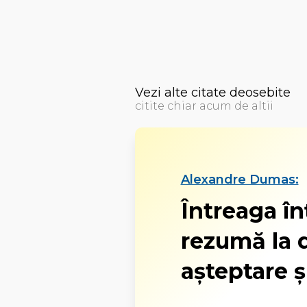
Vezi alte citate deosebite
citite chiar acum de altii
Alexandre Dumas:
Întreaga î
rezumă la 
așteptare ș