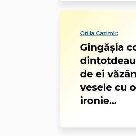
Otilia Cazimir:
Gingăşia co
dintotdeau
de ei văzân
vesele cu 
ironie...