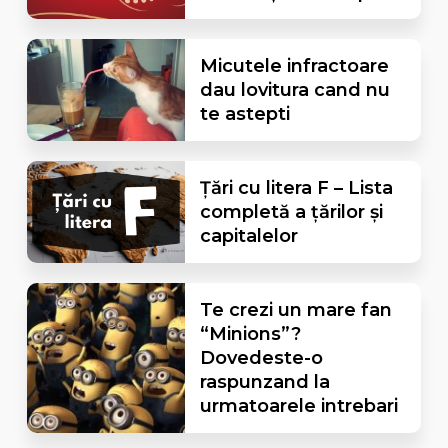
Micutele infractoare
dau lovitura cand nu
te astepti
Țări cu litera F – Lista
completă a țărilor și
capitalelor
Te crezi un mare fan
“Minions”?
Dovedeste-o
raspunzand la
urmatoarele intrebari