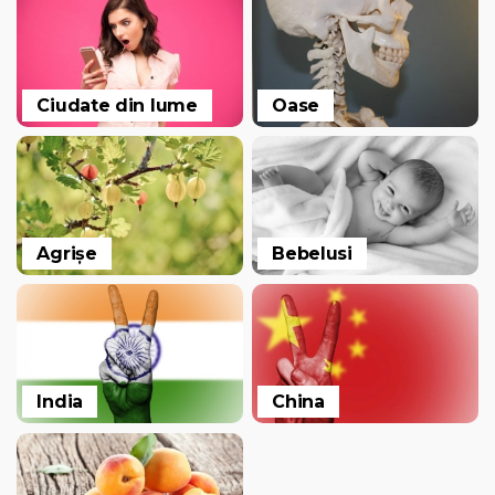
Ciudate din lume
Oase
Agrișe
Bebelusi
India
China