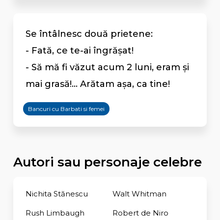
Se întâlnesc două prietene:
- Fată, ce te-ai îngrăşat!
- Să mă fi văzut acum 2 luni, eram şi
mai grasă!... Arătam aşa, ca tine!
Bancuri cu Barbati si femei
Autori sau personaje celebre
Nichita Stănescu
Walt Whitman
Rush Limbaugh
Robert de Niro