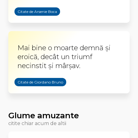
Citate de Arsenie Boca
Mai bine o moarte demnă şi
eroică, decât un triumf
necinstit şi mârşav.
Citate de Giordano Bruno
Glume amuzante
citite chiar acum de altii