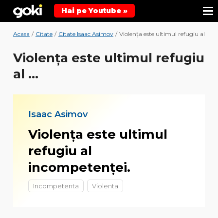
Hai pe Youtube »
Acasa
/
Citate
/
Citate Isaac Asimov
/
Violența este ultimul refugiu al ...
Violența este ultimul refugiu
al ...
Isaac Asimov
Violența este ultimul
refugiu al
incompetenței.
Incompetenta
Violenta