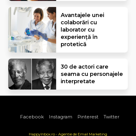
Avantajele unei
colaborări cu
laborator cu
experiență în
protetică
30 de actori care
seama cu personajele
interpretate
Facebook
Instagram
Pinterest
Twitter
HappyInbox.ro - Agentie de Email Marketing