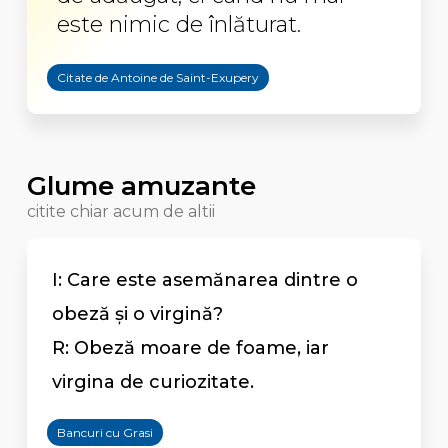
este nimic de înlăturat.
Citate de Antoine de Saint-Exupery
Glume amuzante
citite chiar acum de altii
I: Care este asemănarea dintre o
obeză și o virgină?
R: Obeză moare de foame, iar
virgina de curiozitate.
Bancuri cu Grasi