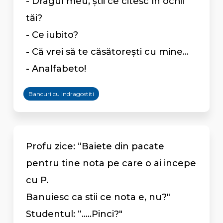
- Dragul meu, ştii ce citesc în ochii
tăi?
- Ce iubito?
- Că vrei să te căsătoreşti cu mine...
- Analfabeto!
Bancuri cu Indragostiti
Profu zice: “Baiete din pacate
pentru tine nota pe care o ai incepe
cu P.
Banuiesc ca stii ce nota e, nu?"
Studentul: “.....Pinci?"