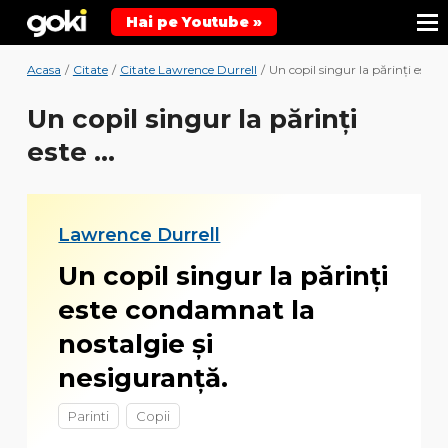
Hai pe Youtube »
Acasa
/
Citate
/
Citate Lawrence Durrell
/
Un copil singur la părinţi este ...
Un copil singur la părinţi
este ...
Lawrence Durrell
Un copil singur la părinţi
este condamnat la
nostalgie şi
nesiguranţă.
Parinti
Copii