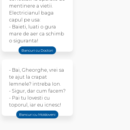
mentinere a vietii.
Electricianul baga
capul pe usa:
- Baieti, luati o gura
mare de aer ca schimb
o siguranta!
Bancuri cu Doctori
- Bai, Gheorghe, vrei sa
te ajut la crapat
lemnele? intreba Ion.
- Sigur, dar cum facem?
- Pai tu lovesti cu
toporul, iar eu icnesc!
Bancuri cu Moldoveni