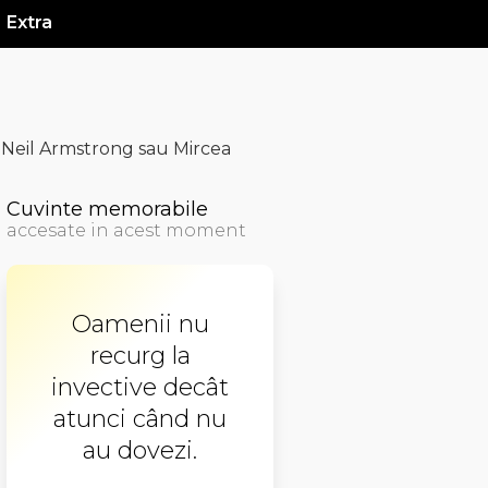
Extra
 Neil Armstrong sau Mircea
Cuvinte memorabile
accesate in acest moment
Oamenii nu
recurg la
invective decât
atunci când nu
au dovezi.