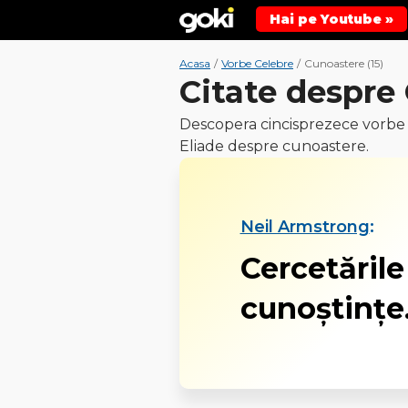
Hai pe Youtube »
Acasa
/
Vorbe Celebre
/
Cunoastere (15)
Citate despre
Descopera cincisprezece vorbe
Eliade despre cunoastere.
Neil Armstrong
:
Cercetările
cunoştinţe