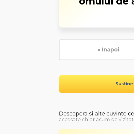
omului de a
« Inapoi
Sustine
Descopera si alte cuvinte c
accesate chiar acum de vizitat