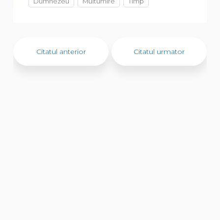
Dumnezeu
Multumire
Timp
Citatul anterior
Citatul urmator