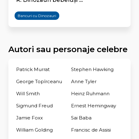
R: Dinozauri bebeluşi ...
Bancuri cu Dinozauri
Autori sau personaje celebre
Patrick Murrat
Stephen Hawking
George Topîrceanu
Anne Tyler
Will Smith
Heinz Ruhmann
Sigmund Freud
Ernest Hemingway
Jamie Foxx
Sai Baba
William Golding
Francisc de Assisi