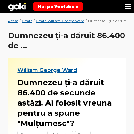
Hai pe Youtube »
Acasa
/
Citate
/
Citate William George Ward
/
Dumnezeu ți-a dăruit 86.4
Dumnezeu ți-a dăruit 86.400
de ...
William George Ward
Dumnezeu ți-a dăruit
86.400 de secunde
astăzi. Ai folosit vreuna
pentru a spune
"Mulțumesc"?