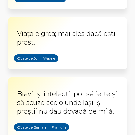
Viața e grea; mai ales dacă ești
prost.
Citate de John Wayne
Bravii şi înţelepţii pot să ierte şi
să scuze acolo unde laşii şi
proştii nu dau dovadă de milă.
Citate de Benjamin Franklin