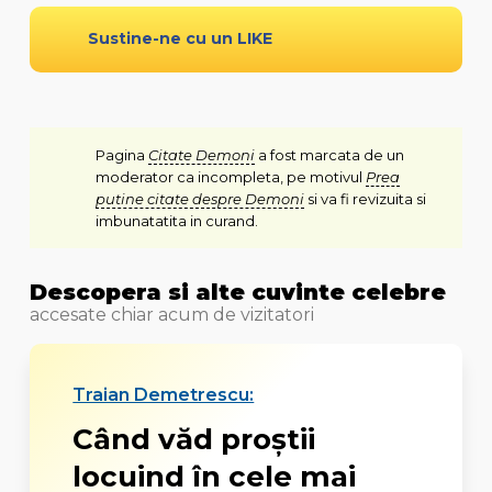
Sustine-ne cu un LIKE
Pagina
Citate Demoni
a fost marcata de un
moderator ca incompleta, pe motivul
Prea
putine citate despre Demoni
si va fi revizuita si
imbunatatita in curand.
Descopera si alte cuvinte celebre
accesate chiar acum de vizitatori
Traian Demetrescu:
Când văd proștii
locuind în cele mai