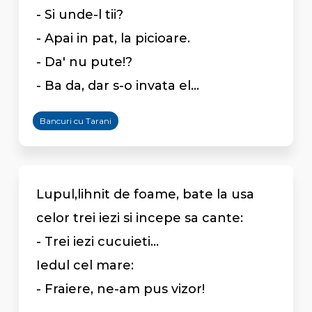
- Si unde-l tii?
- Apai in pat, la picioare.
- Da' nu pute!?
- Ba da, dar s-o invata el...
Bancuri cu Tarani
Lupul,lihnit de foame, bate la usa
celor trei iezi si incepe sa cante:
- Trei iezi cucuieti...
Iedul cel mare:
- Fraiere, ne-am pus vizor!