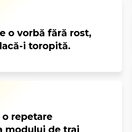
e o vorbă fără rost,
dacă-i toropită.
e o repetare
a modului de trai