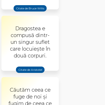
Citate de Bruce Willis
Dragostea e
compusă dintr-
un singur suflet
care locuiește în
două corpuri.
Citate de Aristotel
Căutăm ceea ce
fuge de noi și
fugim de ceea ce