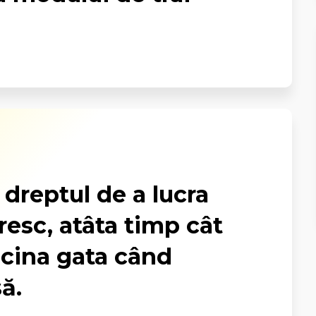
dreptul de a lucra
esc, atâta timp cât
 cina gata când
ă.