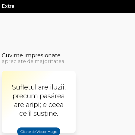
Extra
Cuvinte impresionate
apreciate de majoritatea
Sufletul are iluzii,
precum pasărea
are aripi; e ceea
ce îl susţine.
Citate de Victor Hugo