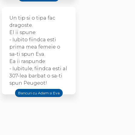
Un tip si o tipa fac
dragoste.
El ii spune:
- Iubito fiindca esti
prima mea femeie o
sa-ti spun Eva.
Ea ii raspunde:
- Iubitule, fiindca esti al
307-lea barbat o sa-ti
spun Peugeot!
Bancuri cu Adam si Eva