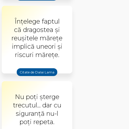
Înţelege faptul
că dragostea şi
reuşitele măreţe
implică uneori şi
riscuri măreţe.
Citate de Dalai Lama
Nu poţi şterge
trecutul... dar cu
siguranţă nu-l
poţi repeta.