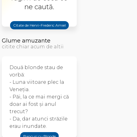
ne caută.
Citate de Henri-Frederic Amiel
Glume amuzante
citite chiar acum de altii
Două blonde stau de
vorbă:
- Luna viitoare plec la
Veneţia.
- Păi, la ce mai mergi că
doar ai fost şi anul
trecut?
- Da, dar atunci străzile
erau inundate.
Bancuri cu Blonde