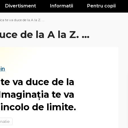
Divertisment
Informatii
Pentru copii
ca te va duce de la A la Z. ...
ce de la A la Z. ...
in
te va duce de la
 Imaginația te va
incolo de limite.
natie