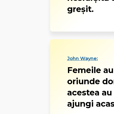
greşit.
John Wayne:
Femeile au 
oriunde dor
acestea au
ajungi acas