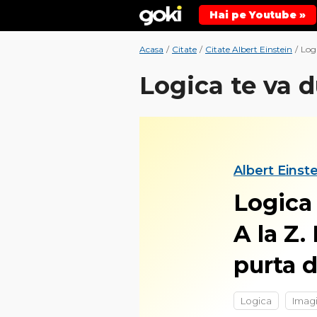
Hai pe Youtube »
Acasa
/
Citate
/
Citate Albert Einstein
/
Logi
Logica te va du
Albert Einste
Logica 
A la Z.
purta d
Logica
Imagi