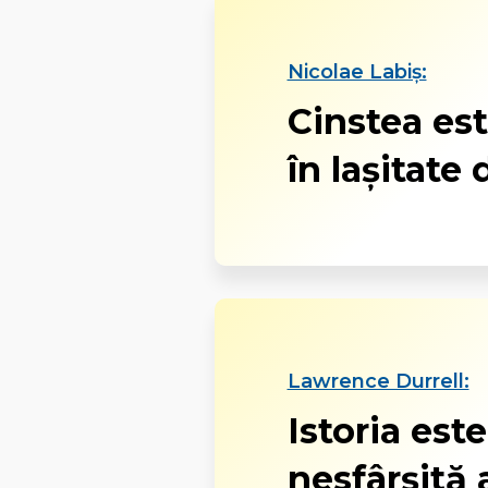
Nicolae Labiș:
Cinstea est
în laşitate 
Lawrence Durrell:
Istoria est
nesfârşită 