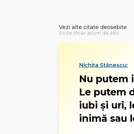
Vezi alte citate deosebite
citite chiar acum de altii
Nichita Stănescu:
Nu putem i
Le putem d
iubi și urî
inimă sau 