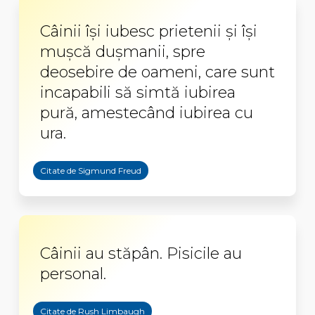
Câinii îşi iubesc prietenii şi îşi
muşcă duşmanii, spre
deosebire de oameni, care sunt
incapabili să simtă iubirea
pură, amestecând iubirea cu
ura.
Citate de Sigmund Freud
Câinii au stăpân. Pisicile au
personal.
Citate de Rush Limbaugh