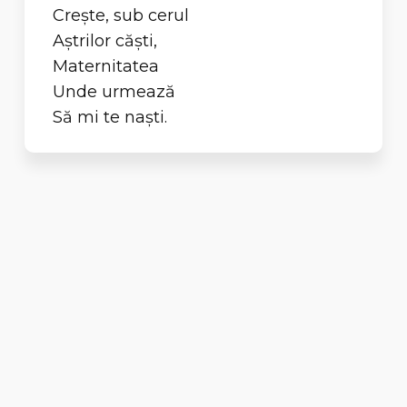
Creşte, sub cerul
Aştrilor căşti,
Maternitatea
Unde urmează
Să mi te naşti.