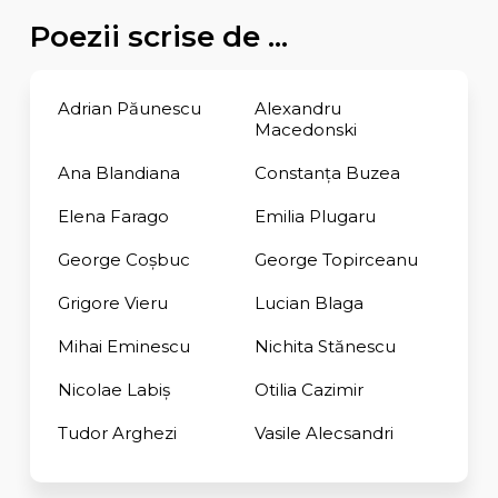
Poezii scrise de ...
Adrian Păunescu
Alexandru
Macedonski
Ana Blandiana
Constanţa Buzea
Elena Farago
Emilia Plugaru
George Coşbuc
George Topirceanu
Grigore Vieru
Lucian Blaga
Mihai Eminescu
Nichita Stănescu
Nicolae Labiș
Otilia Cazimir
Tudor Arghezi
Vasile Alecsandri