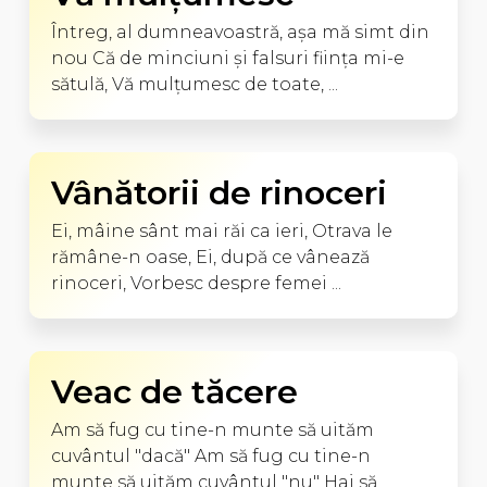
Întreg, al dumneavoastră, aşa mă simt din
nou Că de minciuni şi falsuri fiinţa mi-e
sătulă, Vă mulţumesc de toate, ...
Vânătorii de rinoceri
Ei, mâine sânt mai răi ca ieri, Otrava le
rămâne-n oase, Ei, după ce vânează
rinoceri, Vorbesc despre femei ...
Veac de tăcere
Am să fug cu tine-n munte să uităm
cuvântul "dacă" Am să fug cu tine-n
munte să uităm cuvântul "nu" Hai să