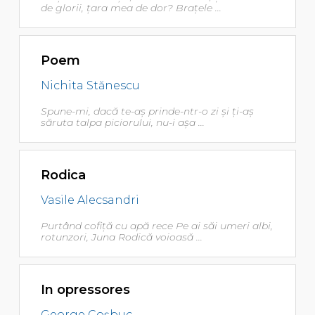
de glorii, ţara mea de dor? Braţele ...
Poem
Nichita Stănescu
Spune-mi, dacă te-aş prinde-ntr-o zi şi ţi-aş
săruta talpa piciorului, nu-i aşa ...
Rodica
Vasile Alecsandri
Purtând cofiţă cu apă rece Pe ai săi umeri albi,
rotunzori, Juna Rodică voioasă ...
In opressores
George Coşbuc