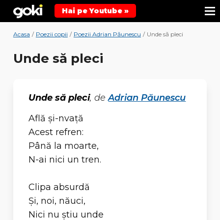
Hai pe Youtube »
Acasa
/
Poezii copii
/
Poezii Adrian Păunescu
/
Unde să pleci
Unde să pleci
Unde să pleci
, de
Adrian Păunescu
Află şi-nvaţă
Acest refren:
Până la moarte,
N-ai nici un tren.
Clipa absurdă
Şi, noi, năuci,
Nici nu ştiu unde