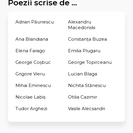
Poezii scrise de ...
Adrian Păunescu
Alexandru
Macedonski
Ana Blandiana
Constanţa Buzea
Elena Farago
Emilia Plugaru
George Coşbuc
George Topirceanu
Grigore Vieru
Lucian Blaga
Mihai Eminescu
Nichita Stănescu
Nicolae Labiș
Otilia Cazimir
Tudor Arghezi
Vasile Alecsandri