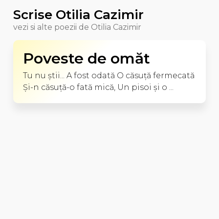
Scrise Otilia Cazimir
vezi si alte poezii de Otilia Cazimir
Poveste de omăt
Tu nu ştii... A fost odată O căsuţă fermecată
Şi-n căsuţă-o fată mică, Un pisoi şi o ...