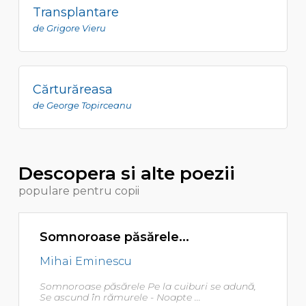
Transplantare
de Grigore Vieru
Cărturăreasa
de George Topirceanu
Descopera si alte poezii
populare pentru copii
Somnoroase păsărele...
Mihai Eminescu
Somnoroase păsărele Pe la cuiburi se adună,
Se ascund în rămurele - Noapte ...