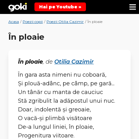
Hai pe Youtube »
Acasa
/
Poezii copii
/
Poezii Otilia Cazimir
/
În ploaie
În ploaie
În ploaie
, de
Otilia Cazimir
În gara asta nimeni nu coboară,
Şi plouă-adânc, pe câmp, pe gară...
Un tânăr cu manta de cauciuc
Stă zgribulit la adăpostul unui nuc.
Doar, indolentă şi greoaie,
O vacă-şi plimbă visătoare
De-a lungul liniei, în ploaie,
Progenitura viitoare.