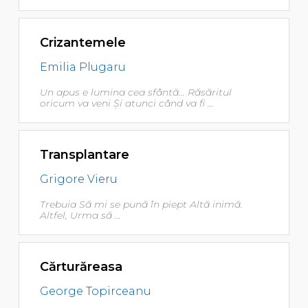
Crizantemele
Emilia Plugaru
Un apus e lumina cea sfântă... Răsăritul
oricum va veni Şi atunci când va fi ...
Transplantare
Grigore Vieru
Trebuia Să mi se pună în piept Altă inimă.
Altfel, Urma să ...
Cărturăreasa
George Topirceanu