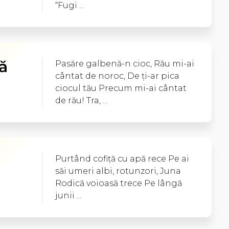
“Fugi ...
ă
Pasăre galbenă-n cioc, Rău mi-ai
cântat de noroc, De ţi-ar pica
ciocul tău Precum mi-ai cântat
de rău! Tra, ...
Purtând cofiţă cu apă rece Pe ai
săi umeri albi, rotunzori, Juna
Rodică voioasă trece Pe lângă
junii ...