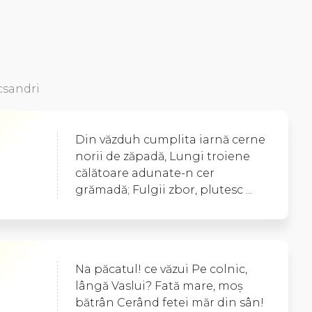
ecsandri
Din văzduh cumplita iarnă cerne
norii de zăpadă, Lungi troiene
călătoare adunate-n cer
grămadă; Fulgii zbor, plutesc ...
Na păcatul! ce văzui Pe colnic,
lângă Vaslui? Fată mare, moş
bătrân Cerând fetei măr din sân!