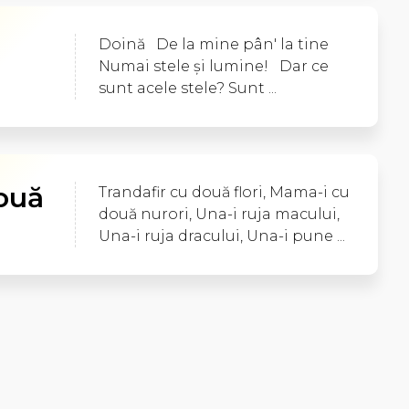
Doină De la mine pân' la tine
Numai stele şi lumine! Dar ce
sunt acele stele? Sunt ...
două
Trandafir cu două flori, Mama-i cu
două nurori, Una-i ruja macului,
Una-i ruja dracului, Una-i pune ...