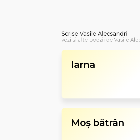
Scrise Vasile Alecsandri
vezi si alte poezii de Vasile Al
Iarna
Moş bătrân