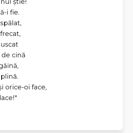
nul ştie!
-i fie.
spălat,
frecat,
 uscat
 de cină
găină,
plină.
i orice-oi face,
lace!"