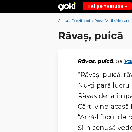
Hai pe Youtube »
Acasa
/
Poezii copii
/
Poezii Vasile Alecsandr
Răvaş, puică
Răvaş, puică
, de
Va
“Răvaş, puică, ră
Nu-ţi pară lucru
Răvaş de la împă
Că-ţi vine-acasă
“Arză-l focul de r
Şi-n cenuşă vede