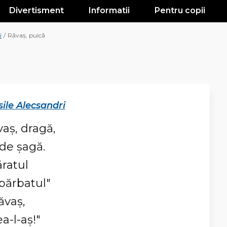
Divertisment
Informatii
Pentru copii
i
/
Răvaş, puică
sile Alecsandri
vaş, dragă,
 de şagă.
ratul
 bărbatul"
ăvaş,
a-l-aş!"