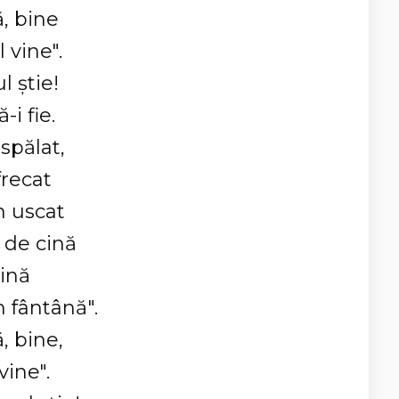
ă, bine
 vine".
l ştie!
i fie.
spălat,
frecat
m uscat
 de cină
ină
 fântână".
, bine,
vine".