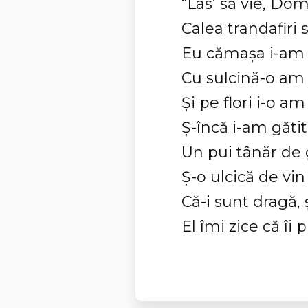
“Las’ să vie, Dom
Calea trandafiri să
Eu cămaşa i-am 
Cu sulcină-o am 
Şi pe flori i-o am
Ş-încă i-am gătit
Un pui tânăr de 
Ş-o ulcică de vin 
Că-i sunt dragă, ş
El îmi zice că îi p