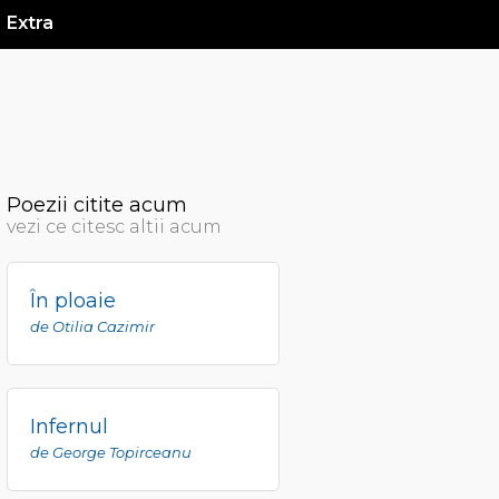
Extra
Poezii citite acum
vezi ce citesc altii acum
În ploaie
de Otilia Cazimir
Infernul
de George Topirceanu