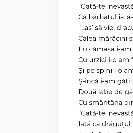
“Gată-te, nevast
Că bărbatul iată-l
“Las’ să vie, dracu
Calea mărăcini să-
Eu cămaşa i-am 
Cu urzici i-o am 
Şi pe spini i-o a
Ş-încă i-am gătit
Două labe de gă
Cu smântâna din
“Gată-te, nevastă
Iată că drăguţul 