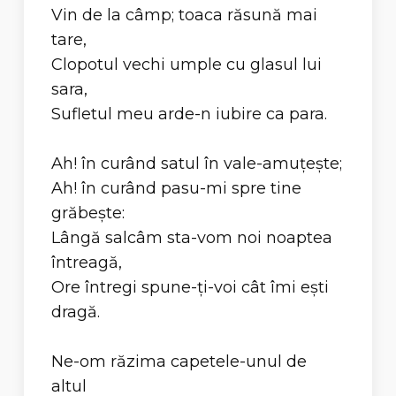
Vin de la câmp; toaca răsună mai
tare,
Clopotul vechi umple cu glasul lui
sara,
Sufletul meu arde-n iubire ca para.
Ah! în curând satul în vale-amuţeşte;
Ah! în curând pasu-mi spre tine
grăbeşte:
Lângă salcâm sta-vom noi noaptea
întreagă,
Ore întregi spune-ţi-voi cât îmi eşti
dragă.
Ne-om răzima capetele-unul de
altul