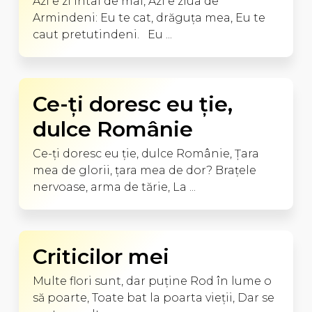
Azi e zi întâi de mai, Azi e ziua de
Armindeni: Eu te cat, drăguţa mea, Eu te
caut pretutindeni. Eu ...
Ce-ţi doresc eu ţie,
dulce Românie
Ce-ţi doresc eu ţie, dulce Românie, Ţara
mea de glorii, ţara mea de dor? Braţele
nervoase, arma de tărie, La ...
Criticilor mei
Multe flori sunt, dar puţine Rod în lume o
să poarte, Toate bat la poarta vieţii, Dar se