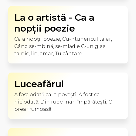
La o artistă - Ca a
nopţii poezie
Ca a nopţii poezie, Cu-ntunericul talar,
Când se-mbină, se-mlădie C-un glas
tainic, lin, amar, Tu cântare ...
Luceafărul
A fost odată ca-n poveşti, A fost ca
niciodată. Din rude mari împărăteşti, O
prea frumoasă ...