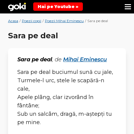
Hai pe Youtube »
Acasa
/
Poezii copii
/
Poezii Mihai Eminescu
/
Sara pe deal
Sara pe deal
Sara pe deal
, de
Mihai Eminescu
Sara pe deal buciumul sună cu jale,
Turmele-l urc, stele le scapără-n
cale,
Apele plâng, clar izvorând în
fântâne;
Sub un salcâm, dragă, m-aştepţi tu
pe mine.