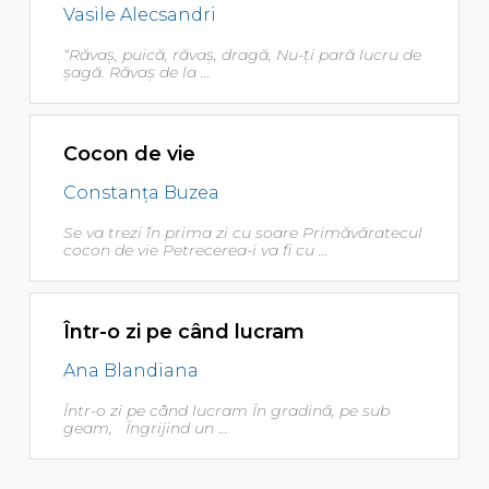
Vasile Alecsandri
“Răvaş, puică, răvaş, dragă, Nu-ţi pară lucru de
şagă. Răvaş de la ...
Cocon de vie
Constanţa Buzea
Se va trezi în prima zi cu soare Primăvăratecul
cocon de vie Petrecerea-i va fi cu ...
Într-o zi pe când lucram
Ana Blandiana
Într-o zi pe când lucram În gradină, pe sub
geam, Îngrijind un ...