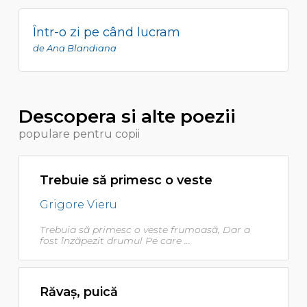
Într-o zi pe când lucram
de Ana Blandiana
Descopera si alte poezii
populare pentru copii
Trebuie să primesc o veste
Grigore Vieru
Trebuia să primesc o veste frumoasă, Dar a
fost înzăpezit drumul Pe care ...
Răvaş, puică