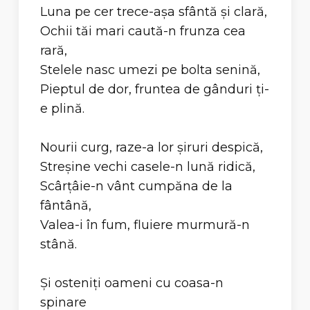
Luna pe cer trece-aşa sfântă şi clară,
Ochii tăi mari caută-n frunza cea
rară,
Stelele nasc umezi pe bolta senină,
Pieptul de dor, fruntea de gânduri ţi-
e plină.
Nourii curg, raze-a lor şiruri despică,
Streşine vechi casele-n lună ridică,
Scârţâie-n vânt cumpăna de la
fântână,
Valea-i în fum, fluiere murmură-n
stână.
Şi osteniţi oameni cu coasa-n
spinare